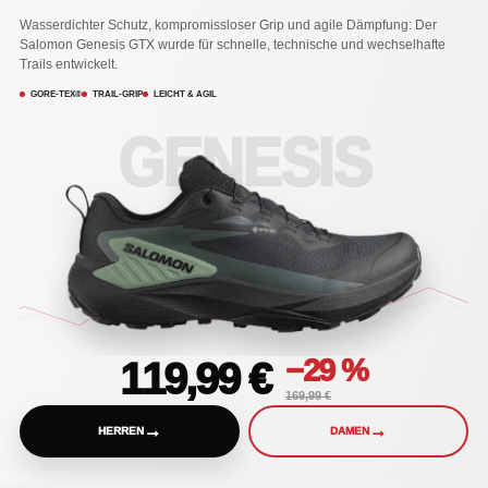
Wasserdichter Schutz, kompromissloser Grip und agile Dämpfung: Der
Salomon Genesis GTX wurde für schnelle, technische und wechselhafte
Trails entwickelt.
GORE-TEX®
TRAIL-GRIP
LEICHT & AGIL
GENESIS
−29 %
119,99 €
169,99 €
→
→
HERREN
DAMEN