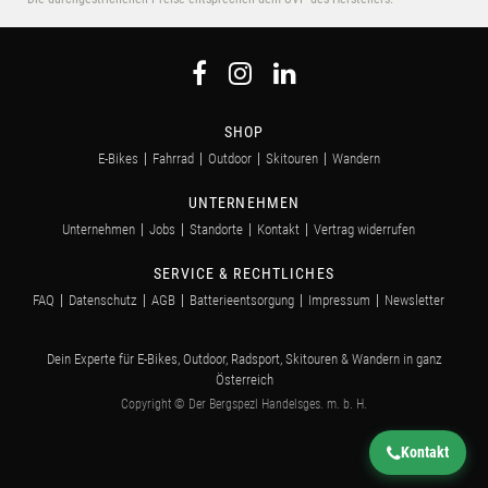
SHOP
E-Bikes
Fahrrad
Outdoor
Skitouren
Wandern
UNTERNEHMEN
Unternehmen
Jobs
Standorte
Kontakt
Vertrag widerrufen
SERVICE & RECHTLICHES
FAQ
Datenschutz
AGB
Batterieentsorgung
Impressum
Newsletter
Dein Experte für E-Bikes, Outdoor, Radsport, Skitouren & Wandern in ganz
Österreich
Copyright © Der Bergspezl Handelsges. m. b. H.
Kontakt