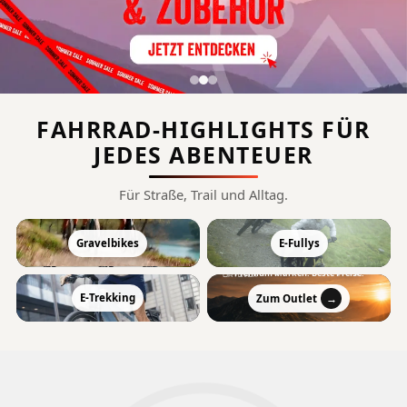
FAHRRAD-HIGHLIGHTS FÜR
JEDES ABENTEUER
Für Straße, Trail und Alltag.
SOMMER SALE
−55 %
Gravelbikes
E-Fullys
BIS ZU
Premium Marken. Beste Preise.
→
E-Trekking
Zum Outlet