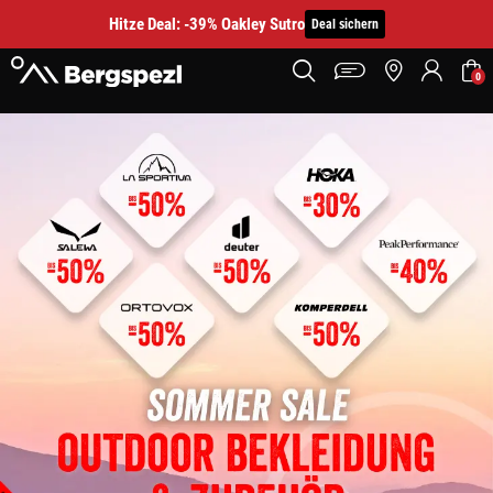
Hitze Deal: -39% Oakley Sutro
Deal sichern
0