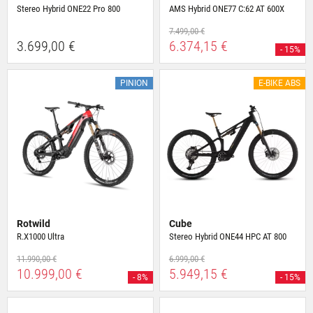
Stereo Hybrid ONE22 Pro 800
AMS Hybrid ONE77 C:62 AT 600X
7.499,00 €
3.699,00 €
6.374,15 €
- 15%
PINION
E-BIKE ABS
Rotwild
Cube
R.X1000 Ultra
Stereo Hybrid ONE44 HPC AT 800
11.990,00 €
6.999,00 €
10.999,00 €
5.949,15 €
- 8%
- 15%