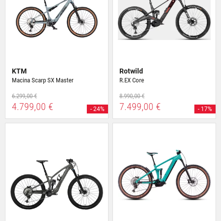
KTM
Rotwild
Macina Scarp SX Master
R.EX Core
6.299,00 €
8.990,00 €
4.799,00 €
7.499,00 €
- 24%
- 17%