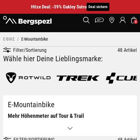
Hitze Deal: -39% Oakley Sutro
Deal sichern
0
E-BIKE
E-Mountainbike
Filter/Sortierung
48 Artikel
Wähle hier Deine Lieblingsmarke:
E-Mountainbike
Mehr Höhenmeter auf Tour & Trail
Entdecke E-Mountainbikes für Forstwege, Schotterstraßen, alpine
FILTER/SORTIERUNG
48 Artikel