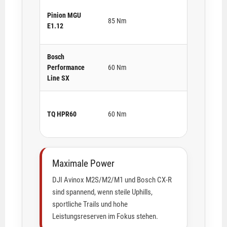
Pinion MGU
85 Nm
80
E1.12
Bosch
Performance
60 Nm
bis
Line SX
TQ HPR60
60 Nm
35
Maximale Power
DJI Avinox M2S/M2/M1 und Bosch CX-R
sind spannend, wenn steile Uphills,
sportliche Trails und hohe
Leistungsreserven im Fokus stehen.