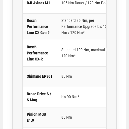
DJI Avinox M1
105 Nm Dauer / 120 Nm Peak
bis
Bosch
Standard 85 Nm, per
Sta
Performance
Performance Upgrade bis 100
per
Line CX Gen 5
Nm / 120 Nm*
75
Bosch
Standard 100 Nm, maximal bis
Performance
bis
120 Nm*
Line CX-R
Shimano EP801
85 Nm
bis
Brose Drive S /
bis 90 Nm*
ca.
S Mag
Pinion MGU
85 Nm
60
E1.9