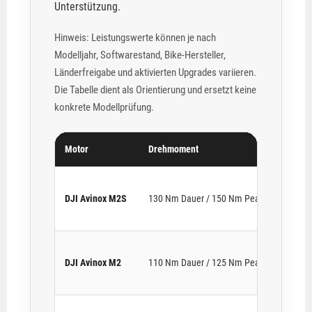
Unterstützung.
Hinweis: Leistungswerte können je nach
Modelljahr, Softwarestand, Bike-Hersteller,
Länderfreigabe und aktivierten Upgrades variieren.
Die Tabelle dient als Orientierung und ersetzt keine
konkrete Modellprüfung.
Motor
Drehmoment
Lei
DJI Avinox M2S
130 Nm Dauer / 150 Nm Peak
bis
DJI Avinox M2
110 Nm Dauer / 125 Nm Peak
bis