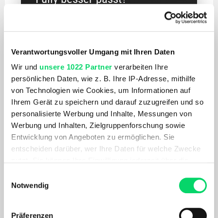
Ein E-MTB fühlt sich je nach Federung, Motor,
Gewicht und Geometrie komplett anders an. Unsere
Spezln helfen dir, Einsatzbereich, Rahmengröße,
Verantwortungsvoller Umgang mit Ihren Daten
Akku und Ausstattung richtig einzuordnen.
Wir und
unsere 1022 Partner
verarbeiten Ihre
E-MTB Kaufberatung lesen >>
persönlichen Daten, wie z. B. Ihre IP-Adresse, mithilfe
von Technologien wie Cookies, um Informationen auf
Filiale finden & Probefahrt anfragen >>
Ihrem Gerät zu speichern und darauf zuzugreifen und so
personalisierte Werbung und Inhalte, Messungen von
Werbung und Inhalten, Zielgruppenforschung sowie
Entwicklung von Angeboten zu ermöglichen. Sie
entscheiden darüber, wer Ihre Daten für welche Zwecke
nutzt. Sie können Ihre Einwilligung jederzeit über die
ENTSCHEIDUNGSHILFE
Cookie-Erklärung oder durch Klicken auf das Privacy
Einwilligungsauswahl
Trigger Symbol ändern oder widerrufen
E-MTB Hardtail oder E-
Notwendig
MTB Fully – was passt
Wenn Sie es erlauben, würden wir auch gerne:
Präferenzen