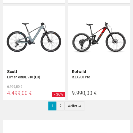
Scott
Rotwild
Lumen eRIDE 910 (EU)
R.EX900 Pro
6.999,00 €
4.499,00 €
9.990,00 €
- 36%
1
2
Weiter →