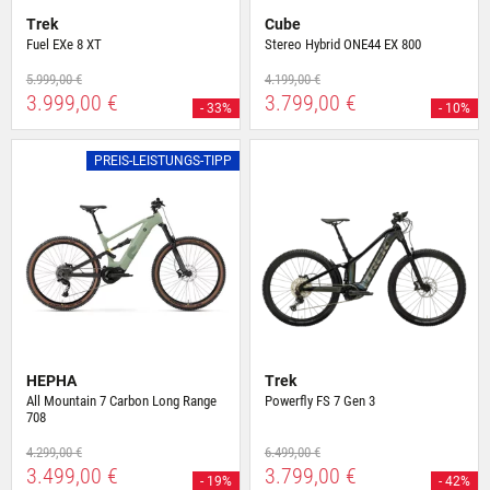
Trek
Cube
Fuel EXe 8 XT
Stereo Hybrid ONE44 EX 800
5.999,00 €
4.199,00 €
3.999,00 €
3.799,00 €
- 33%
- 10%
PREIS-LEISTUNGS-TIPP
HEPHA
Trek
All Mountain 7 Carbon Long Range
Powerfly FS 7 Gen 3
708
4.299,00 €
6.499,00 €
3.499,00 €
3.799,00 €
- 19%
- 42%