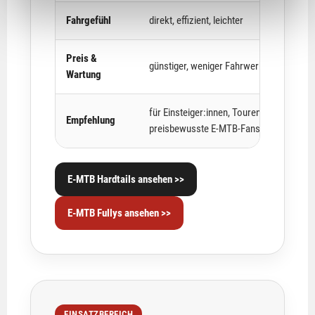
Deiner Verwendung unserer Website an unsere Partner
Fahrgefühl
direkt, effizient, leichter
für soziale Medien, Werbung und Analysen weiter.
Unsere Partner führen diese Informationen
Preis &
möglicherweise mit weiteren Daten zusammen, die Du
günstiger, weniger Fahrwerksservice
Wartung
ihnen bereitgestellt hast oder die sie im Rahmen Deiner
Nutzung der Dienste gesammelt haben.
für Einsteiger:innen, Tourenfahrer:innen
Empfehlung
preisbewusste E-MTB-Fans
E-MTB Hardtails ansehen >>
E-MTB Fullys ansehen >>
EINSATZBEREICH