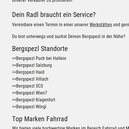
unserer Verkäufer zu profitieren!
Dein Radl braucht ein Service?
Vereinbare einen Termin in einer unserer
Werkstätten
und geni
Du bist unterwegs und suchst Deinen Bergspezl in der Nähe?
Bergspezl Standorte
>>Bergspezl Puch bei Hallein
>>Bergspezl Salzburg
>>Bergspezl Haid
>>Bergspezl Villach
>>Bergspezl SCS
>>Bergspezl Wien7
>>Bergspezl Klagenfurt
>>Bergspezl Wörgl
Top Marken Fahrrad
Wir bieten viele hochwertige Marken im Bereich Fahrrad und M