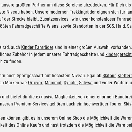
 unsere größten Partner um diese Bereiche abzudecken. Für Dich al
te Niveau heben. Unsere modernen Trekkingräder eignen sich für lang
f der Strecke bleibt. Zusatzservices , wie unser konstenloser Fahrra
größten Fahrradgeschäfte
Wiens
, sowie Standorten in der
SCS
,
Haid
,
Sa
eirad, auch
Kinder Fahrräder
sind in einer großen Auswahl vorhanden. D
ugliches Zubehör in jedem unserer Fahrradgeschäfte und
kindergerecht
h zu finden.
ndern auch Sportgeschäft auf höchstem Niveau. Egal ob
Skitour
,
Kletter
 Top-Marken wie
Ortovox
,
Mammut
,
Dynafit
,
Salewa
und vieler Weitere 
h
und bietet dir die exklusive Möglichkeit von einer enormen Bandbre
 unseren
Premium Services
gehören auch ein hochwertiger Touren Skiver
haben können, gibt es in unserem Online Shop die Möglichkeit die Ware
chkeit des Online Kaufs und hast trotzdem die Möglichkeit die Ware 