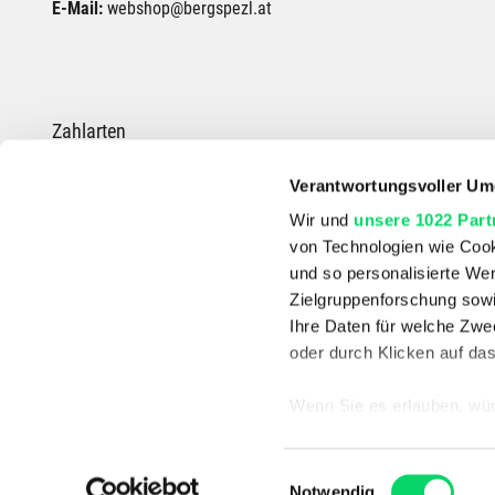
E-Mail:
webshop@bergspezl.at
Zahlarten
Verantwortungsvoller Um
Wir und
unsere 1022 Part
von Technologien wie Cook
*Die durchgestrichenen Preise entsprechen dem UVP des Herstellers.
und so personalisierte We
Zielgruppenforschung sowi
Ihre Daten für welche Zwec
oder durch Klicken auf da
Wenn Sie es erlauben, wür
Informationen über
können
Einwilligungsauswahl
Ihr Gerät durch ak
Notwendig