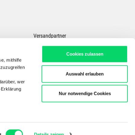
Versandpartner
Cookies zulassen
e, mithilfe
 zuzugreifen
Auswahl erlauben
darüber, wer
-Erklärung
Nur notwendige Cookies
Dein Experte für E-Bikes, Outdoor, Radsport, Skitouren & Wandern in ganz
Österreich
Copyright © Der Bergspezl Handelsges. m. b. H.
enau sein
fizieren
g
Kontakt
Details zeigen