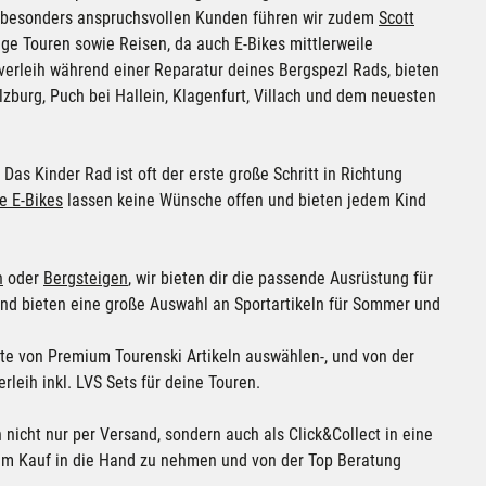
s besonders anspruchsvollen Kunden führen wir zudem
Scott
e Touren sowie Reisen, da auch E-Bikes mittlerweile
dverleih während einer Reparatur deines Bergspezl Rads, bieten
lzburg
,
Puch bei Hallein
,
Klagenfurt
,
Villach
und dem neuesten
as Kinder Rad ist oft der erste große Schritt in Richtung
e E-Bikes
lassen keine Wünsche offen und bieten jedem Kind
n
oder
Bergsteigen
, wir bieten dir die passende Ausrüstung für
und bieten eine große Auswahl an Sportartikeln für Sommer und
ite von Premium Tourenski Artikeln auswählen-, und von der
leih inkl. LVS Sets für deine Touren.
n nicht nur per Versand, sondern auch als Click&Collect in eine
beim Kauf in die Hand zu nehmen und von der Top Beratung