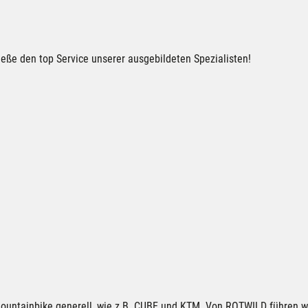
eße den top Service unserer ausgebildeten Spezialisten!
ountainbike generell, wie z.B.
CUBE
und
KTM
. Von
ROTWILD
führen w