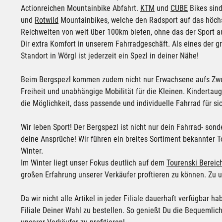
Actionreichen Mountainbike Abfahrt.
KTM
und
CUBE
Bikes sind
und
Rotwild
Mountainbikes, welche den Radsport auf das höchs
Reichweiten von weit über 100km bieten, ohne das der Sport au
Dir extra Komfort in unserem Fahrradgeschäft. Als eines der 
Standort in
Wörgl
ist jederzeit ein Spezl in deiner Nähe!
Beim Bergspezl kommen zudem nicht nur Erwachsene aufs Zw
Freiheit und unabhängige Mobilität für die Kleinen. Kinderta
die Möglichkeit, dass passende und individuelle Fahrrad für sic
Wir leben Sport! Der Bergspezl ist nicht nur dein Fahrrad- so
deine Ansprüche! Wir führen ein breites Sortiment bekannter
Winter.
Im Winter liegt unser Fokus deutlich auf dem
Tourenski Bereic
großen Erfahrung unserer Verkäufer proftieren zu können. Zu
Da wir nicht alle Artikel in jeder Filiale dauerhaft verfügbar 
Filiale Deiner Wahl zu bestellen. So genießt Du die Bequemli