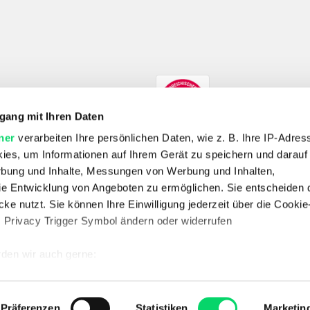
gang mit Ihren Daten
ner
verarbeiten Ihre persönlichen Daten, wie z. B. Ihre IP-Adress
ies, um Informationen auf Ihrem Gerät zu speichern und darauf
rbung und Inhalte, Messungen von Werbung und Inhalten,
e Entwicklung von Angeboten zu ermöglichen. Sie entscheiden 
SHOP
ke nutzt. Sie können Ihre Einwilligung jederzeit über die Cookie
E-Bikes
Fahrrad
Outdoor
Skitouren
Wandern
s Privacy Trigger Symbol ändern oder widerrufen
UNTERNEHMEN
Unternehmen
Jobs
Standorte
Kontakt
Vertrag widerrufen
den wir auch gerne:
 Ihre geografische Lage erfassen, welche bis auf einige Meter g
SERVICE & RECHTLICHES
FAQ
Datenschutz
AGB
Batterieentsorgung
Impressum
Newsletter
tives Scannen nach bestimmten Merkmalen (Fingerprinting) identi
Präferenzen
Statistiken
Marketin