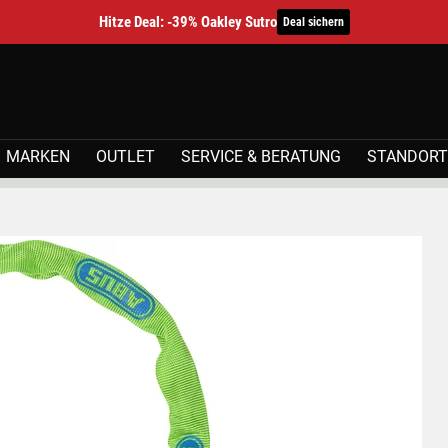
Hitze Deal: -39% Oakley Sutro
Deal sichern
MARKEN
OUTLET
SERVICE & BERATUNG
STANDORT