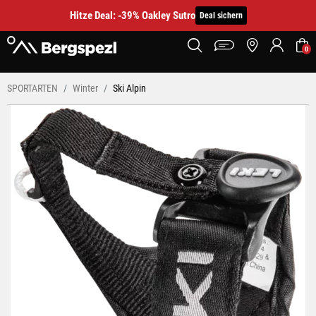
Hitze Deal: -39% Oakley Sutro
Deal sichern
0
SPORTARTEN
Winter
Ski Alpin