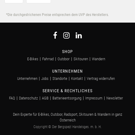
*Die durchgestrichenen Preise entsprechen dem UVP des Herstellers.
SHOP
E-Bikes
Fahrrad
Outdoor
Skitouren
Wandern
UNTERNEHMEN
Unternehmen
Jobs
Standorte
Kontakt
Vertrag widerrufen
SERVICE & RECHTLICHES
FAQ
Datenschutz
AGB
Batterieentsorgung
Impressum
Newsletter
Dein Experte für E-Bikes, Outdoor, Radsport, Skitouren & Wandern in ganz
Österreich
Copyright © Der Bergspezl Handelsges. m. b. H.