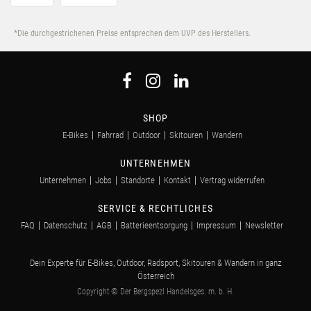
*Die durchgestrichenen Preise entsprechen dem UVP des Herstellers.
SHOP
E-Bikes
Fahrrad
Outdoor
Skitouren
Wandern
UNTERNEHMEN
Unternehmen
Jobs
Standorte
Kontakt
Vertrag widerrufen
SERVICE & RECHTLICHES
FAQ
Datenschutz
AGB
Batterieentsorgung
Impressum
Newsletter
Dein Experte für E-Bikes, Outdoor, Radsport, Skitouren & Wandern in ganz
Österreich
Copyright © Der Bergspezl Handelsges. m. b. H.