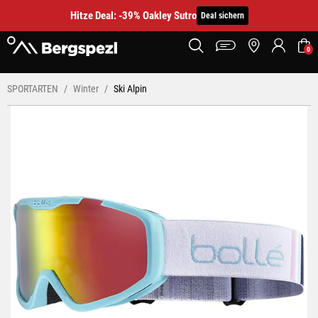
Hitze Deal: -39% Oakley Sutro
Deal sichern
0
SPORTARTEN
Winter
Ski Alpin