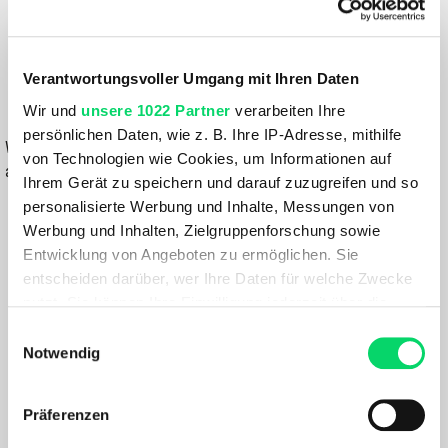
ANTHRAZIT
49,99 €
Verantwortungsvoller Umgang mit Ihren Daten
Wir und
unsere 1022 Partner
verarbeiten Ihre
IN DEN WARENKORB
persönlichen Daten, wie z. B. Ihre IP-Adresse, mithilfe
Wähle eine Variante aus, um die Verfügbarkeit in unseren Filialen
von Technologien wie Cookies, um Informationen auf
anzuzeigen
Ihrem Gerät zu speichern und darauf zuzugreifen und so
personalisierte Werbung und Inhalte, Messungen von
Du hast eine Frage?
Werbung und Inhalten, Zielgruppenforschung sowie
Wir rufen dich an und beraten dich gerne.
Entwicklung von Angeboten zu ermöglichen. Sie
entscheiden darüber, wer Ihre Daten für welche Zwecke
BESCHREIBUNG
nutzt. Sie können Ihre Einwilligung jederzeit über die
Cookie-Erklärung oder durch Klicken auf das Privacy
Einwilligungsauswahl
Trigger Symbol ändern oder widerrufen
Notwendig
Der LEKI Cerro Lite S Skistock ist ein hochwertiger
Alpinskistock aus Aluminium, der durch seine Allround-
Wenn Sie es erlauben, würden wir auch gerne:
Qualitäten besticht.
Präferenzen
Informationen über Ihre geografische Lage