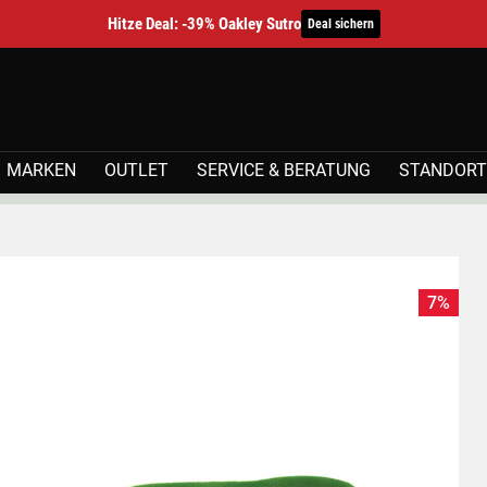
Hitze Deal: -39% Oakley Sutro
Deal sichern
MARKEN
OUTLET
SERVICE & BERATUNG
STANDORT
7%