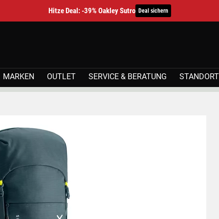
Hitze Deal: -39% Oakley Sutro
Deal sichern
MARKEN
OUTLET
SERVICE & BERATUNG
STANDORT