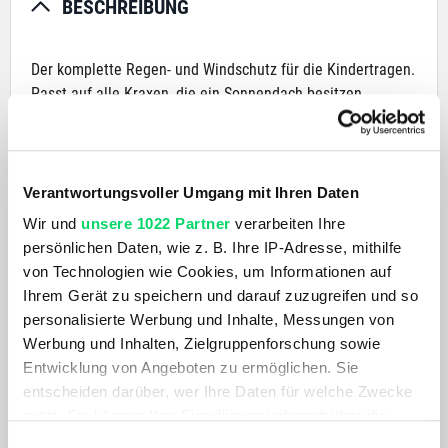
BESCHREIBUNG
Der komplette Regen- und Windschutz für die Kindertragen.
Passt auf alle Kraxen, die ein Sonnendach besitzen.
PRODUKTDETAILS
Verantwortungsvoller Umgang mit Ihren Daten
AKTUELL BELIEBT
Wir und
unsere 1022 Partner
verarbeiten Ihre
persönlichen Daten, wie z. B. Ihre IP-Adresse, mithilfe
von Technologien wie Cookies, um Informationen auf
Ihrem Gerät zu speichern und darauf zuzugreifen und so
personalisierte Werbung und Inhalte, Messungen von
Werbung und Inhalten, Zielgruppenforschung sowie
Entwicklung von Angeboten zu ermöglichen. Sie
entscheiden darüber, wer Ihre Daten für welche Zwecke
nutzt. Sie können Ihre Einwilligung jederzeit über die
Cookie-Erklärung oder durch Klicken auf das Privacy
Einwilligungsauswahl