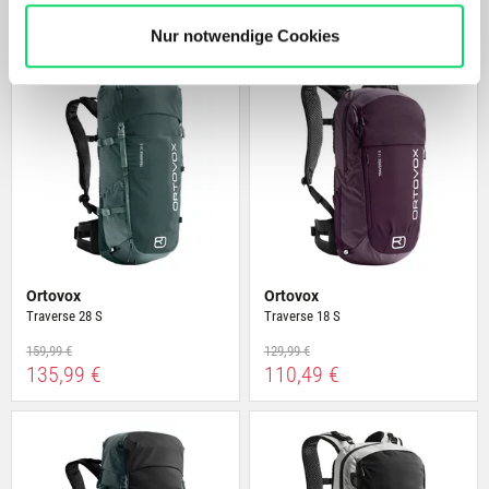
ÄHNLICHE PRODUKTE
Bergspezl verwendet Cookies, um Inhalte und Anzeigen
zu personalisieren, Funktionen für soziale Medien
Nur notwendige Cookies
anbieten zu können und die Zugriffe auf unsere Website
zu analysieren. Außerdem geben wir Informationen zu
Deiner Verwendung unserer Website an unsere Partner
für soziale Medien, Werbung und Analysen weiter.
Unsere Partner führen diese Informationen
möglicherweise mit weiteren Daten zusammen, die Du
ihnen bereitgestellt hast oder die sie im Rahmen Deiner
Nutzung der Dienste gesammelt haben.
Ortovox
Ortovox
Traverse 28 S
Traverse 18 S
159,99 €
129,99 €
135,99 €
110,49 €