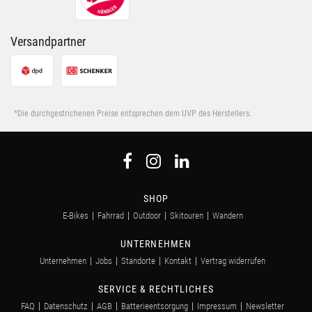
Versandpartner
*Die durchgestrichenen Preise entsprechen dem UVP des Herstellers.
SHOP
E-Bikes
Fahrrad
Outdoor
Skitouren
Wandern
UNTERNEHMEN
Unternehmen
Jobs
Standorte
Kontakt
Vertrag widerrufen
SERVICE & RECHTLICHES
FAQ
Datenschutz
AGB
Batterieentsorgung
Impressum
Newsletter