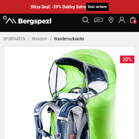
Hitze Deal: -39% Oakley Sutro
Deal sichern
0
SPORTARTEN
Wandern
Wanderrucksäcke
30%