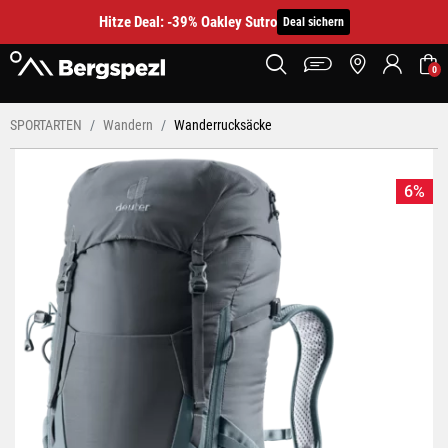
Hitze Deal: -39% Oakley Sutro
Deal sichern
0
SPORTARTEN
Wandern
Wanderrucksäcke
6%