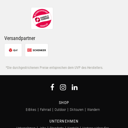
ihnen bereitgestellt hast oder die sie im Rahmen Deiner
Nutzung der Dienste gesammelt haben.
Versandpartner
*Die durchgestrichenen Preise entsprechen dem UVP des Herstellers.
SHOP
E-Bikes
Fahrrad
Outdoor
Skitouren
Wandern
UNTERNEHMEN