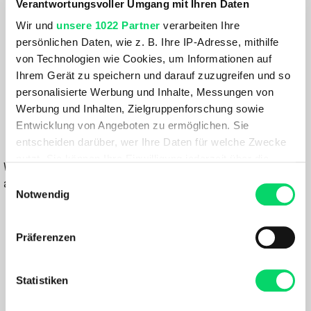
Verantwortungsvoller Umgang mit Ihren Daten
24 LITER
Wir und
unsere 1022 Partner
verarbeiten Ihre
Farbe:
persönlichen Daten, wie z. B. Ihre IP-Adresse, mithilfe
von Technologien wie Cookies, um Informationen auf
FARBE VARIANTE WÄHLEN
Ihrem Gerät zu speichern und darauf zuzugreifen und so
personalisierte Werbung und Inhalte, Messungen von
174,99 €
Werbung und Inhalten, Zielgruppenforschung sowie
122,49 €
Entwicklung von Angeboten zu ermöglichen. Sie
IN DEN WARENKORB
entscheiden darüber, wer Ihre Daten für welche Zwecke
nutzt. Sie können Ihre Einwilligung jederzeit über die
Wähle eine Variante aus, um die Verfügbarkeit in unseren Filialen
Cookie-Erklärung oder durch Klicken auf das Privacy
Einwilligungsauswahl
anzuzeigen
Trigger Symbol ändern oder widerrufen
Notwendig
Du hast eine Frage?
Wenn Sie es erlauben, würden wir auch gerne:
Wir rufen dich an und beraten dich gerne.
Präferenzen
Informationen über Ihre geografische Lage
erfassen, welche bis auf einige Meter genau sein
BESCHREIBUNG
können
Statistiken
Ihr Gerät durch aktives Scannen nach