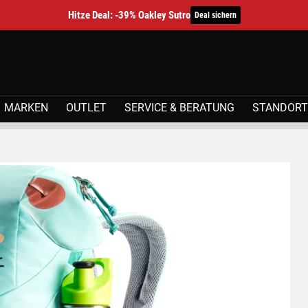
Hitze Deal: -39% Oakley Sutro
Deal sichern
MARKEN
OUTLET
SERVICE & BERATUNG
STANDORT