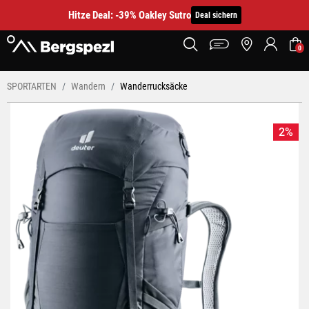
Hitze Deal: -39% Oakley Sutro
Deal sichern
0
SPORTARTEN
Wandern
Wanderrucksäcke
2%