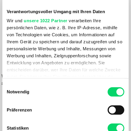
Größe:
36 LITER
Verantwortungsvoller Umgang mit Ihren Daten
Wir und
unsere 1022 Partner
verarbeiten Ihre
Farbe:
persönlichen Daten, wie z. B. Ihre IP-Adresse, mithilfe
FARBE VARIANTE WÄHLEN
von Technologien wie Cookies, um Informationen auf
Ihrem Gerät zu speichern und darauf zuzugreifen und so
219,99 €
personalisierte Werbung und Inhalte, Messungen von
153,99 €
Werbung und Inhalten, Zielgruppenforschung sowie
Entwicklung von Angeboten zu ermöglichen. Sie
IN DEN WARENKORB
entscheiden darüber, wer Ihre Daten für welche Zwecke
Wähle eine Variante aus, um die Verfügbarkeit in unseren Filialen
nutzt. Sie können Ihre Einwilligung jederzeit über die
anzuzeigen
Cookie-Erklärung oder durch Klicken auf das Privacy
Einwilligungsauswahl
Trigger Symbol ändern oder widerrufen
Notwendig
Du hast eine Frage?
Wir rufen dich an und beraten dich gerne.
Wenn Sie es erlauben, würden wir auch gerne:
Präferenzen
Informationen über Ihre geografische Lage
erfassen, welche bis auf einige Meter genau sein
BESCHREIBUNG
können
Statistiken