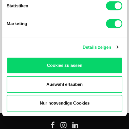
können
Statistiken
Ihr Gerät durch aktives Scannen nach
Zahlarten
bestimmten Merkmalen (Fingerprinting) identifizieren
Marketing
Erfahren Sie mehr darüber, wie Ihre persönlichen Daten
verarbeitet werden, und legen Sie Ihre Präferenzen im
Abschnitt Einzelheiten
fest.
Details zeigen
Nach Akzeptierung profitierst Du von folgenden Vorteilen:
Maßgeschneidertes Online-Erlebnis mit relevanten
Cookies zulassen
Produkten und Inhalten.
Versandpartner
Unser Online Angebot sowie die Funktionalität und
Performance unserer Website wird kontinuierlich für Dich
Auswahl erlauben
verbessert.
Bergspezl verwendet Cookies, um Inhalte und Anzeigen
zu personalisieren, Funktionen für soziale Medien
Nur notwendige Cookies
*Die durchgestrichenen Preise entsprechen dem UVP des Herstellers.
anbieten zu können und die Zugriffe auf unsere Website
zu analysieren. Außerdem geben wir Informationen zu
Deiner Verwendung unserer Website an unsere Partner