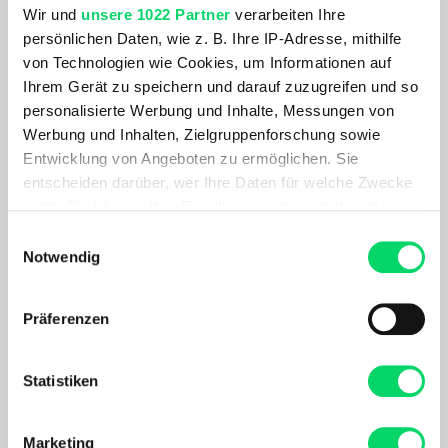
Wir und
unsere 1022 Partner
verarbeiten Ihre
persönlichen Daten, wie z. B. Ihre IP-Adresse, mithilfe
Ideales Kleidungsstück bei vielen Outdoor- und
von Technologien wie Cookies, um Informationen auf
Freizeitaktivitäten.
Ihrem Gerät zu speichern und darauf zuzugreifen und so
personalisierte Werbung und Inhalte, Messungen von
Werbung und Inhalten, Zielgruppenforschung sowie
PRODUKTDETAILS
Entwicklung von Angeboten zu ermöglichen. Sie
AKTUELL BELIEBT
entscheiden darüber, wer Ihre Daten für welche Zwecke
nutzt. Sie können Ihre Einwilligung jederzeit über die
Cookie-Erklärung oder durch Klicken auf das Privacy
Einwilligungsauswahl
Trigger Symbol ändern oder widerrufen
Notwendig
Wenn Sie es erlauben, würden wir auch gerne:
Präferenzen
Informationen über Ihre geografische Lage
erfassen, welche bis auf einige Meter genau sein
können
Statistiken
Ihr Gerät durch aktives Scannen nach
bestimmten Merkmalen (Fingerprinting) identifizieren
Marketing
Ortovox