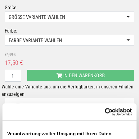
Größe:
GRÖSSE VARIANTE WÄHLEN
Farbe:
FARBE VARIANTE WÄHLEN
34,99 €
17,50 €
IN DEN WARENKORB
Wähle eine Variante aus, um die Verfügbarkeit in unseren Filialen
anzuzeigen
Du hast eine Frage?
Wir rufen dich an und beraten dich gerne.
BESCHREIBUNG
Verantwortungsvoller Umgang mit Ihren Daten