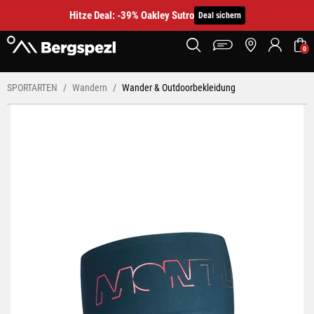
Hitze Deal: -39% Oakley Sutro
Deal sichern
0
SPORTARTEN
Wandern
Wander & Outdoorbekleidung