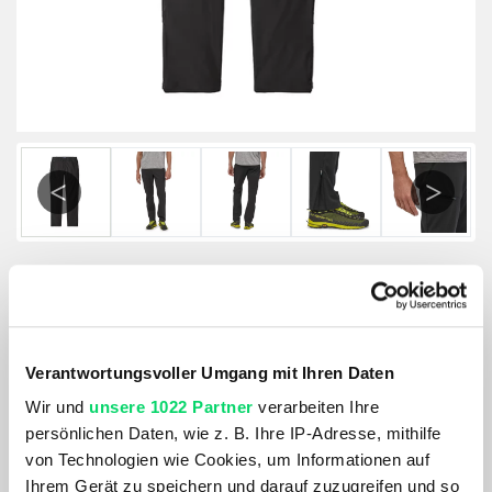
Previous
Next
Patagonia Herren Terravia Trail Pants
Regular
Verantwortungsvoller Umgang mit Ihren Daten
Wir und
unsere 1022 Partner
verarbeiten Ihre
Größe:
persönlichen Daten, wie z. B. Ihre IP-Adresse, mithilfe
GRÖSSE VARIANTE WÄHLEN
von Technologien wie Cookies, um Informationen auf
Ihrem Gerät zu speichern und darauf zuzugreifen und so