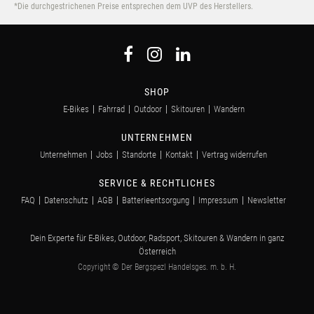
*Die durchgestrichenen Preise entsprechen dem UVP des Herstellers.
SHOP
E-Bikes
Fahrrad
Outdoor
Skitouren
Wandern
UNTERNEHMEN
Unternehmen
Jobs
Standorte
Kontakt
Vertrag widerrufen
SERVICE & RECHTLICHES
FAQ
Datenschutz
AGB
Batterieentsorgung
Impressum
Newsletter
Dein Experte für E-Bikes, Outdoor, Radsport, Skitouren & Wandern in ganz
Österreich
Copyright © Der Bergspezl Handelsges. m. b. H.