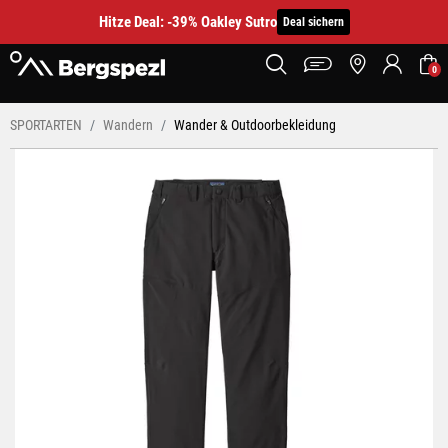
Hitze Deal: -39% Oakley Sutro
Deal sichern
0
SPORTARTEN
Wandern
Wander & Outdoorbekleidung