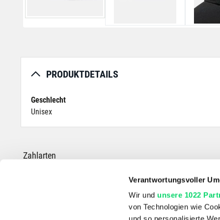
PRODUKTDETAILS
Geschlecht
Unisex
Zahlarten
Verantwortungsvoller Um
Wir und
unsere 1022 Part
von Technologien wie Cook
*Die durchgestrichenen Preise entsprechen dem UVP des Herstellers.
und so personalisierte We