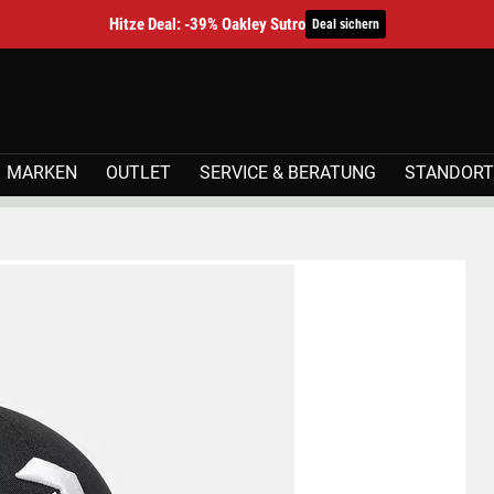
Hitze Deal: -39% Oakley Sutro
Deal sichern
MARKEN
OUTLET
SERVICE & BERATUNG
STANDORT