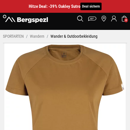
Hitze Deal: -39% Oakley Sutro
Deal sichern
0
SPORTARTEN
Wandern
Wander & Outdoorbekleidung