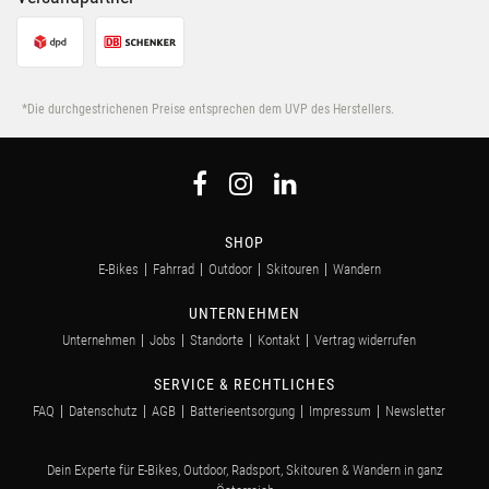
*Die durchgestrichenen Preise entsprechen dem UVP des Herstellers.
SHOP
E-Bikes
Fahrrad
Outdoor
Skitouren
Wandern
UNTERNEHMEN
Unternehmen
Jobs
Standorte
Kontakt
Vertrag widerrufen
SERVICE & RECHTLICHES
FAQ
Datenschutz
AGB
Batterieentsorgung
Impressum
Newsletter
Dein Experte für E-Bikes, Outdoor, Radsport, Skitouren & Wandern in ganz