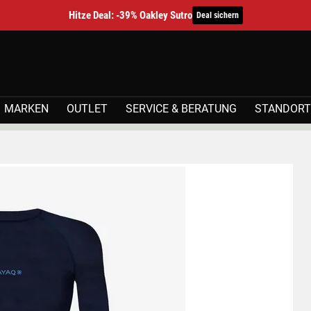
Hitze Deal: -39% Oakley Sutro
Deal sichern
MARKEN
OUTLET
SERVICE & BERATUNG
STANDORT