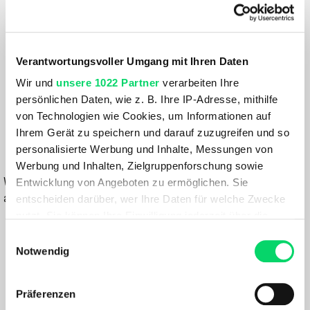
Größe:
ONE SIZE
Farbe:
Verantwortungsvoller Umgang mit Ihren Daten
PETROL-BLUE
Wir und
unsere 1022 Partner
verarbeiten Ihre
persönlichen Daten, wie z. B. Ihre IP-Adresse, mithilfe
39,99 €
von Technologien wie Cookies, um Informationen auf
27,99 €
Ihrem Gerät zu speichern und darauf zuzugreifen und so
personalisierte Werbung und Inhalte, Messungen von
IN DEN WARENKORB
Werbung und Inhalten, Zielgruppenforschung sowie
Wähle eine Variante aus, um die Verfügbarkeit in unseren Filialen
Entwicklung von Angeboten zu ermöglichen. Sie
anzuzeigen
entscheiden darüber, wer Ihre Daten für welche Zwecke
nutzt. Sie können Ihre Einwilligung jederzeit über die
Du hast eine Frage?
Cookie-Erklärung oder durch Klicken auf das Privacy
Einwilligungsauswahl
Wir rufen dich an und beraten dich gerne.
Trigger Symbol ändern oder widerrufen
Notwendig
Wenn Sie es erlauben, würden wir auch gerne:
BESCHREIBUNG
Präferenzen
Informationen über Ihre geografische Lage