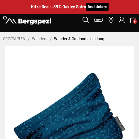
Hitze Deal: -39% Oakley Sutro
Deal sichern
0
SPORTARTEN
Wandern
Wander & Outdoorbekleidung