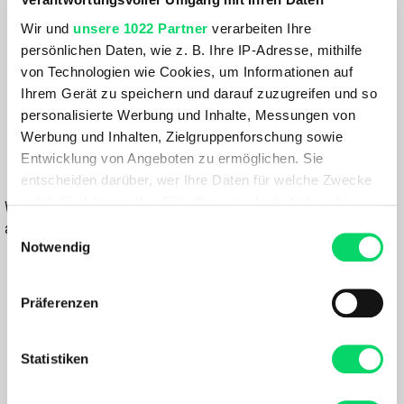
50
Wir und
unsere 1022 Partner
verarbeiten Ihre
Farbe:
persönlichen Daten, wie z. B. Ihre IP-Adresse, mithilfe
von Technologien wie Cookies, um Informationen auf
BLACK-BLACK
Ihrem Gerät zu speichern und darauf zuzugreifen und so
149,99 €
personalisierte Werbung und Inhalte, Messungen von
104,99 €
Werbung und Inhalten, Zielgruppenforschung sowie
Entwicklung von Angeboten zu ermöglichen. Sie
IN DEN WARENKORB
entscheiden darüber, wer Ihre Daten für welche Zwecke
nutzt. Sie können Ihre Einwilligung jederzeit über die
Wähle eine Variante aus, um die Verfügbarkeit in unseren Filialen
Cookie-Erklärung oder durch Klicken auf das Privacy
anzuzeigen
Einwilligungsauswahl
Trigger Symbol ändern oder widerrufen
Notwendig
Du hast eine Frage?
Wir rufen dich an und beraten dich gerne.
Wenn Sie es erlauben, würden wir auch gerne:
Präferenzen
Informationen über Ihre geografische Lage
erfassen, welche bis auf einige Meter genau sein
BESCHREIBUNG
können
Statistiken
Ihr Gerät durch aktives Scannen nach
bestimmten Merkmalen (Fingerprinting) identifizieren
Die Daybreaker Shorts M von Martini sind die perfekte Wahl