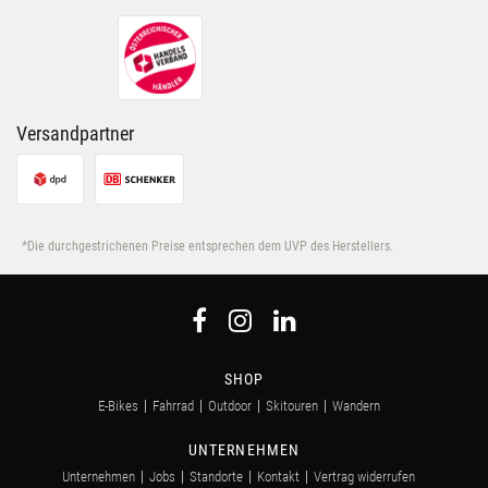
ihnen bereitgestellt hast oder die sie im Rahmen Deiner
Nutzung der Dienste gesammelt haben.
Versandpartner
*Die durchgestrichenen Preise entsprechen dem UVP des Herstellers.
SHOP
E-Bikes
Fahrrad
Outdoor
Skitouren
Wandern
UNTERNEHMEN
Unternehmen
Jobs
Standorte
Kontakt
Vertrag widerrufen