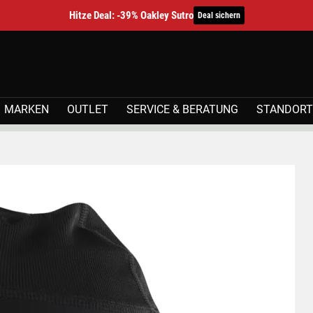
Hitze Deal: -39% Oakley Sutro
Deal sichern
MARKEN
OUTLET
SERVICE & BERATUNG
STANDORT