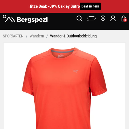
Hitze Deal: -39% Oakley Sutro
Deal sichern
0
SPORTARTEN
Wandern
Wander & Outdoorbekleidung