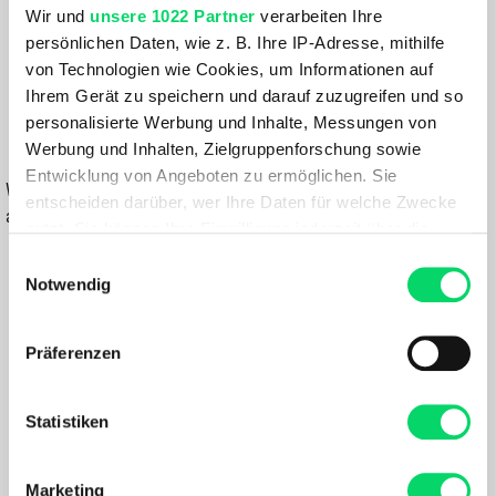
Wir und
unsere 1022 Partner
verarbeiten Ihre
DYNASTY-HEATHER
persönlichen Daten, wie z. B. Ihre IP-Adresse, mithilfe
von Technologien wie Cookies, um Informationen auf
69,99 €
Ihrem Gerät zu speichern und darauf zuzugreifen und so
48,99 €
personalisierte Werbung und Inhalte, Messungen von
Werbung und Inhalten, Zielgruppenforschung sowie
IN DEN WARENKORB
Entwicklung von Angeboten zu ermöglichen. Sie
Wähle eine Variante aus, um die Verfügbarkeit in unseren Filialen
entscheiden darüber, wer Ihre Daten für welche Zwecke
anzuzeigen
nutzt. Sie können Ihre Einwilligung jederzeit über die
Cookie-Erklärung oder durch Klicken auf das Privacy
Einwilligungsauswahl
Du hast eine Frage?
Trigger Symbol ändern oder widerrufen
Notwendig
Wir rufen dich an und beraten dich gerne.
Wenn Sie es erlauben, würden wir auch gerne:
Präferenzen
BESCHREIBUNG
Informationen über Ihre geografische Lage
erfassen, welche bis auf einige Meter genau sein
können
Statistiken
Das Cormac Crew SS M von Arc'teryx ist ein vielseitiges
Ihr Gerät durch aktives Scannen nach
Funktionsshirt, das speziell für intensive Aktivitäten wie
bestimmten Merkmalen (Fingerprinting) identifizieren
Trailrunning und Wandern entwickelt wurde. Das leichte
Marketing