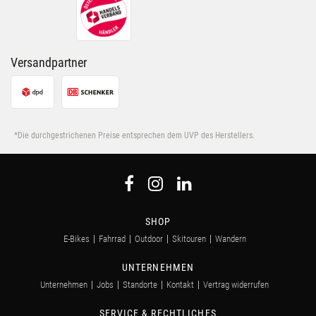
Nutzung der Dienste gesammelt haben.
Versandpartner
*Die durchgestrichenen Preise entsprechen dem UVP des Herstellers.
SHOP
E-Bikes
Fahrrad
Outdoor
Skitouren
Wandern
UNTERNEHMEN
Unternehmen
Jobs
Standorte
Kontakt
Vertrag widerrufen
SERVICE & RECHTLICHES