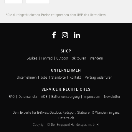
*Die durchgestrichenen Preise entsprechen dem UVP des Herstellers.
SHOP
E-Bikes
Fahrrad
Outdoor
Skitouren
Wandern
UNTERNEHMEN
Unternehmen
Jobs
Standorte
Kontakt
Vertrag widerrufen
SERVICE & RECHTLICHES
FAQ
Datenschutz
AGB
Batterieentsorgung
Impressum
Newsletter
Dein Experte für E-Bikes, Outdoor, Radsport, Skitouren & Wandern in ganz
Österreich
Copyright © Der Bergspezl Handelsges. m. b. H.