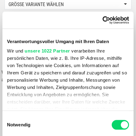
GRÖSSE VARIANTE WÄHLEN
Farbe:
DEEP-OCEAN
139,99 €
Verantwortungsvoller Umgang mit Ihren Daten
111,99 €
Wir und
unsere 1022 Partner
verarbeiten Ihre
persönlichen Daten, wie z. B. Ihre IP-Adresse, mithilfe
IN DEN WARENKORB
von Technologien wie Cookies, um Informationen auf
Wähle eine Variante aus, um die Verfügbarkeit in unseren Filialen
Ihrem Gerät zu speichern und darauf zuzugreifen und so
anzuzeigen
personalisierte Werbung und Inhalte, Messungen von
Werbung und Inhalten, Zielgruppenforschung sowie
Du hast eine Frage?
Entwicklung von Angeboten zu ermöglichen. Sie
Wir rufen dich an und beraten dich gerne.
entscheiden darüber, wer Ihre Daten für welche Zwecke
nutzt. Sie können Ihre Einwilligung jederzeit über die
Cookie-Erklärung oder durch Klicken auf das Privacy
BESCHREIBUNG
Einwilligungsauswahl
Trigger Symbol ändern oder widerrufen
Notwendig