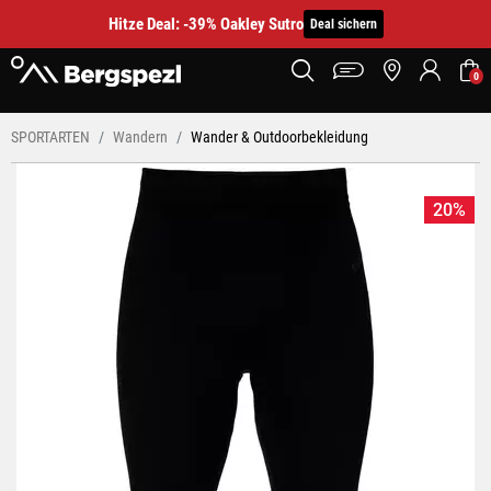
Hitze Deal: -39% Oakley Sutro
Deal sichern
0
SPORTARTEN
Wandern
Wander & Outdoorbekleidung
20%