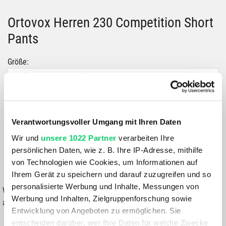
Ortovox Herren 230 Competition Short
Pants
Größe:
GRÖSSE VARIANTE WÄHLEN
Farbe:
FARBE VARIANTE WÄHLEN
Verantwortungsvoller Umgang mit Ihren Daten
Wir und
unsere 1022 Partner
verarbeiten Ihre
99,99 €
ab
79,99 €
persönlichen Daten, wie z. B. Ihre IP-Adresse, mithilfe
von Technologien wie Cookies, um Informationen auf
IN DEN WARENKORB
Ihrem Gerät zu speichern und darauf zuzugreifen und so
personalisierte Werbung und Inhalte, Messungen von
Wähle eine Variante aus, um die Verfügbarkeit in unseren Filialen
Werbung und Inhalten, Zielgruppenforschung sowie
anzuzeigen
Entwicklung von Angeboten zu ermöglichen. Sie
entscheiden darüber, wer Ihre Daten für welche Zwecke
Du hast eine Frage?