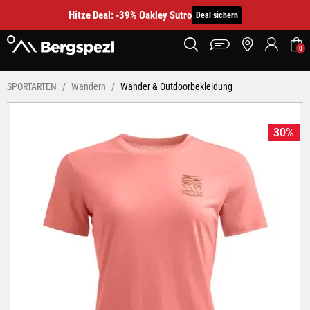
Hitze Deal: -39% Oakley Sutro
Deal sichern
0
SPORTARTEN
Wandern
Wander & Outdoorbekleidung
30%