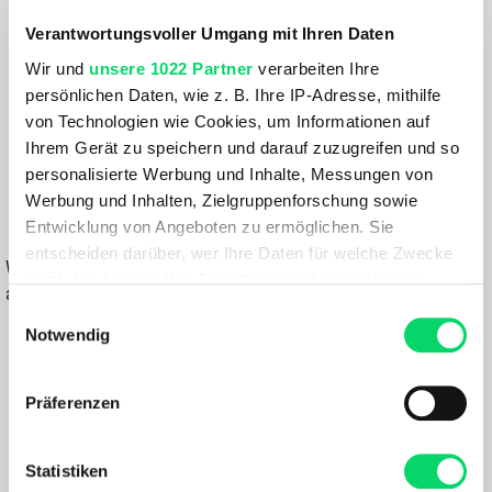
GRÖSSE VARIANTE WÄHLEN
Verantwortungsvoller Umgang mit Ihren Daten
Wir und
unsere 1022 Partner
verarbeiten Ihre
Farbe:
persönlichen Daten, wie z. B. Ihre IP-Adresse, mithilfe
FARBE VARIANTE WÄHLEN
von Technologien wie Cookies, um Informationen auf
Ihrem Gerät zu speichern und darauf zuzugreifen und so
89,99 €
personalisierte Werbung und Inhalte, Messungen von
ab
62,99 €
Werbung und Inhalten, Zielgruppenforschung sowie
Entwicklung von Angeboten zu ermöglichen. Sie
IN DEN WARENKORB
entscheiden darüber, wer Ihre Daten für welche Zwecke
Wähle eine Variante aus, um die Verfügbarkeit in unseren Filialen
nutzt. Sie können Ihre Einwilligung jederzeit über die
anzuzeigen
Cookie-Erklärung oder durch Klicken auf das Privacy
Einwilligungsauswahl
Trigger Symbol ändern oder widerrufen
Notwendig
Du hast eine Frage?
Wir rufen dich an und beraten dich gerne.
Wenn Sie es erlauben, würden wir auch gerne:
Präferenzen
Informationen über Ihre geografische Lage
BESCHREIBUNG
erfassen, welche bis auf einige Meter genau sein
können
Statistiken