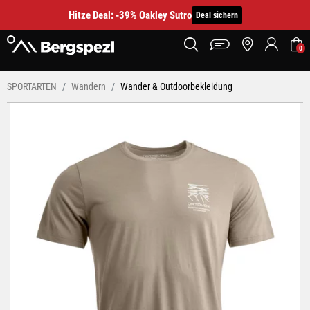
Hitze Deal: -39% Oakley Sutro
Deal sichern
0
SPORTARTEN
Wandern
Wander & Outdoorbekleidung