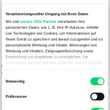
Größe:
GRÖSSE VARIANTE WÄHLEN
Verantwortungsvoller Umgang mit Ihren Daten
Wir und
unsere 1022 Partner
verarbeiten Ihre
Farbe:
persönlichen Daten, wie z. B. Ihre IP-Adresse, mithilfe
GREY-SAND
von Technologien wie Cookies, um Informationen auf
Ihrem Gerät zu speichern und darauf zuzugreifen und so
89,99 €
personalisierte Werbung und Inhalte, Messungen von
62,99 €
Werbung und Inhalten, Zielgruppenforschung sowie
Entwicklung von Angeboten zu ermöglichen. Sie
IN DEN WARENKORB
entscheiden darüber, wer Ihre Daten für welche Zwecke
Wähle eine Variante aus, um die Verfügbarkeit in unseren Filialen
nutzt. Sie können Ihre Einwilligung jederzeit über die
anzuzeigen
Cookie-Erklärung oder durch Klicken auf das Privacy
Einwilligungsauswahl
Trigger Symbol ändern oder widerrufen
Notwendig
Du hast eine Frage?
Wir rufen dich an und beraten dich gerne.
Wenn Sie es erlauben, würden wir auch gerne:
Präferenzen
Informationen über Ihre geografische Lage
BESCHREIBUNG
erfassen, welche bis auf einige Meter genau sein