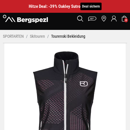
Hitze Deal: -39% Oakley Sutro
Deal sichern
0
SPORTARTEN
Skitouren
Tourenski Bekleidung