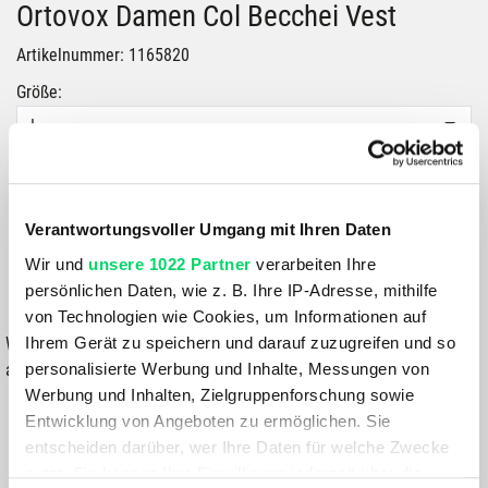
Ortovox Damen Col Becchei Vest
Artikelnummer: 1165820
Größe:
L
Farbe:
BLACK-RAVEN
Verantwortungsvoller Umgang mit Ihren Daten
249,99 €
Wir und
unsere 1022 Partner
verarbeiten Ihre
persönlichen Daten, wie z. B. Ihre IP-Adresse, mithilfe
IN DEN WARENKORB
von Technologien wie Cookies, um Informationen auf
Ihrem Gerät zu speichern und darauf zuzugreifen und so
Wähle eine Variante aus, um die Verfügbarkeit in unseren Filialen
personalisierte Werbung und Inhalte, Messungen von
anzuzeigen
Werbung und Inhalten, Zielgruppenforschung sowie
Du hast eine Frage?
Entwicklung von Angeboten zu ermöglichen. Sie
Wir rufen dich an und beraten dich gerne.
entscheiden darüber, wer Ihre Daten für welche Zwecke
nutzt. Sie können Ihre Einwilligung jederzeit über die