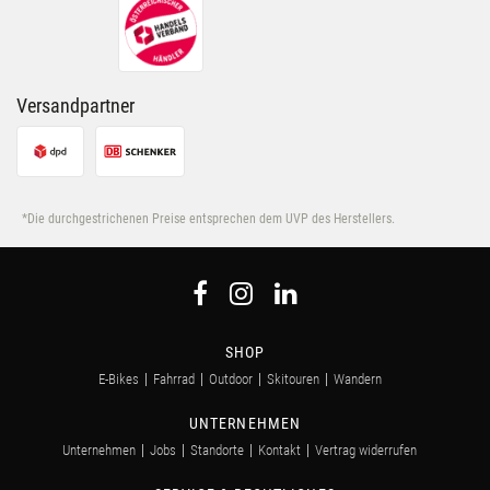
Versandpartner
*Die durchgestrichenen Preise entsprechen dem UVP des Herstellers.
SHOP
E-Bikes
Fahrrad
Outdoor
Skitouren
Wandern
UNTERNEHMEN
Unternehmen
Jobs
Standorte
Kontakt
Vertrag widerrufen