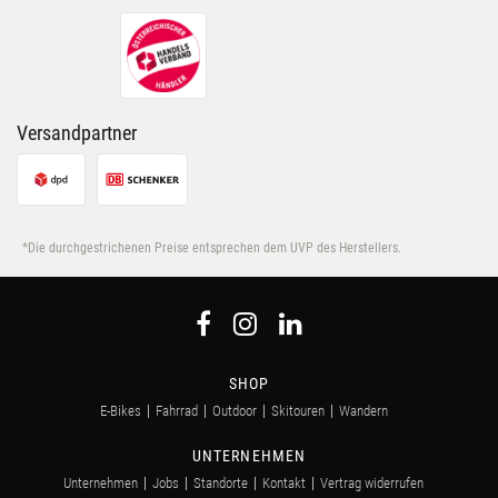
ihnen bereitgestellt hast oder die sie im Rahmen Deiner
Nutzung der Dienste gesammelt haben.
Versandpartner
*Die durchgestrichenen Preise entsprechen dem UVP des Herstellers.
SHOP
E-Bikes
Fahrrad
Outdoor
Skitouren
Wandern
UNTERNEHMEN
Unternehmen
Jobs
Standorte
Kontakt
Vertrag widerrufen