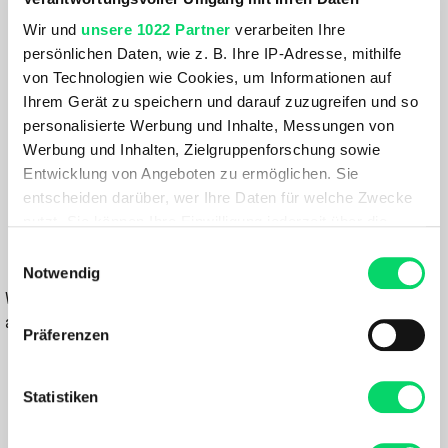
Fischer Damen Travers Ts
Wir und
unsere 1022 Partner
verarbeiten Ihre
persönlichen Daten, wie z. B. Ihre IP-Adresse, mithilfe
Größe:
von Technologien wie Cookies, um Informationen auf
GRÖSSE VARIANTE WÄHLEN
Ihrem Gerät zu speichern und darauf zuzugreifen und so
personalisierte Werbung und Inhalte, Messungen von
Farbe:
Werbung und Inhalten, Zielgruppenforschung sowie
WEISS-BLAU
Entwicklung von Angeboten zu ermöglichen. Sie
entscheiden darüber, wer Ihre Daten für welche Zwecke
569,99 €
nutzt. Sie können Ihre Einwilligung jederzeit über die
Cookie-Erklärung oder durch Klicken auf das Privacy
Einwilligungsauswahl
IN DEN WARENKORB
Trigger Symbol ändern oder widerrufen
Notwendig
Wähle eine Variante aus, um die Verfügbarkeit in unseren Filialen
Wenn Sie es erlauben, würden wir auch gerne:
anzuzeigen
Präferenzen
Informationen über Ihre geografische Lage
Du hast eine Frage?
erfassen, welche bis auf einige Meter genau sein
Wir rufen dich an und beraten dich gerne.
können
Statistiken
Ihr Gerät durch aktives Scannen nach
bestimmten Merkmalen (Fingerprinting) identifizieren