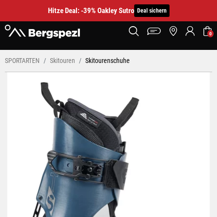
Hitze Deal: -39% Oakley Sutro
Deal sichern
0
SPORTARTEN
Skitouren
Skitourenschuhe