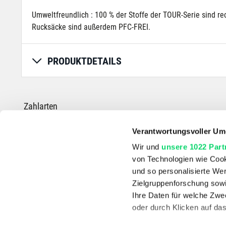
Umweltfreundlich : 100 % der Stoffe der TOUR-Serie sind 
Rucksäcke sind außerdem PFC-FREI.
PRODUKTDETAILS
Zahlarten
Verantwortungsvoller Um
Wir und
unsere 1022 Part
von Technologien wie Cook
*Die durchgestrichenen Preise entsprechen dem UVP des Herstellers.
und so personalisierte We
Zielgruppenforschung sowi
Ihre Daten für welche Zwec
oder durch Klicken auf da