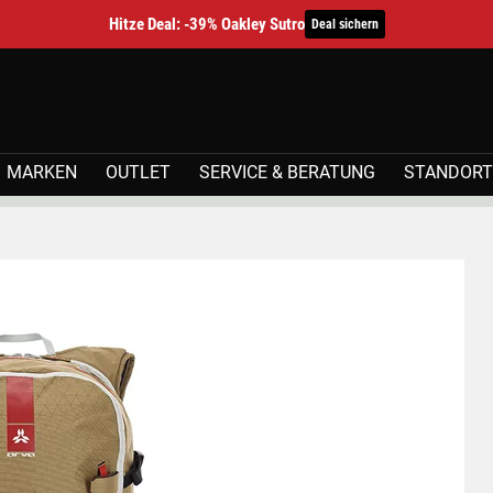
Hitze Deal: -39% Oakley Sutro
Deal sichern
MARKEN
OUTLET
SERVICE & BERATUNG
STANDORT