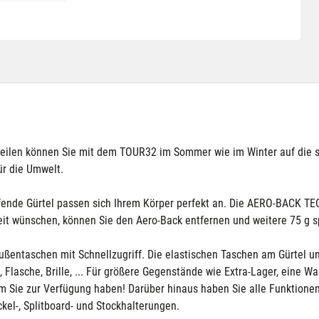
teilen können Sie mit dem TOUR32 im Sommer wie im Winter auf die 
ür die Umwelt.
fende Gürtel passen sich Ihrem Körper perfekt an. Die AERO-BACK TEC
keit wünschen, können Sie den Aero-Back entfernen und weitere 75 g s
Außentaschen mit Schnellzugriff. Die elastischen Taschen am Gürtel u
 Flasche, Brille, ... Für größere Gegenstände wie Extra-Lager, eine W
um Sie zur Verfügung haben! Darüber hinaus haben Sie alle Funktione
ckel-, Splitboard- und Stockhalterungen.