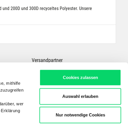
d und 200D und 300D recyceltes Polyester. Unsere
Versandpartner
Cookies zulassen
e, mithilfe
 zuzugreifen
Auswahl erlauben
darüber, wer
-Erklärung
Nur notwendige Cookies
Dein Experte für E-Bikes, Outdoor, Radsport, Skitouren & Wandern in ganz