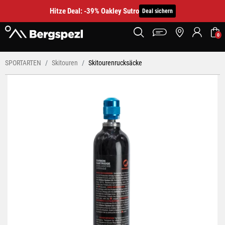
Hitze Deal: -39% Oakley Sutro
Deal sichern
0
SPORTARTEN
Skitouren
Skitourenrucksäcke