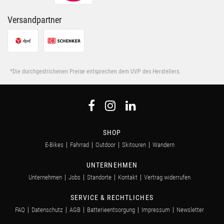
Versandpartner
*Die durchgestrichenen Preise entsprechen dem UVP des Herstellers.
SHOP
E-Bikes
Fahrrad
Outdoor
Skitouren
Wandern
UNTERNEHMEN
Unternehmen
Jobs
Standorte
Kontakt
Vertrag widerrufen
SERVICE & RECHTLICHES
FAQ
Datenschutz
AGB
Batterieentsorgung
Impressum
Newsletter