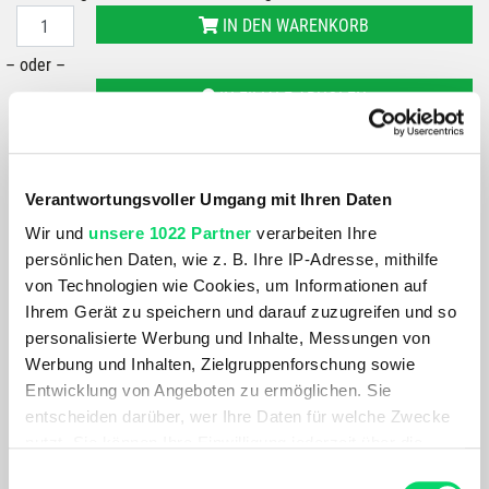
IN DEN WARENKORB
– oder –
IN FILIALE ABHOLEN
GRÖSSE VERFÜGBAR IN
Bergspezl Puch
Bergspezl Haid
Verantwortungsvoller Umgang mit Ihren Daten
Wir und
unsere 1022 Partner
verarbeiten Ihre
Du hast eine Frage?
persönlichen Daten, wie z. B. Ihre IP-Adresse, mithilfe
Wir rufen dich an und beraten dich gerne.
von Technologien wie Cookies, um Informationen auf
Ihrem Gerät zu speichern und darauf zuzugreifen und so
personalisierte Werbung und Inhalte, Messungen von
PRODUKTDETAILS
Werbung und Inhalten, Zielgruppenforschung sowie
Entwicklung von Angeboten zu ermöglichen. Sie
Geschlecht
Einsatzbereich
entscheiden darüber, wer Ihre Daten für welche Zwecke
Unisex
Skitouren, Winterbergsteigen,
nutzt. Sie können Ihre Einwilligung jederzeit über die
Skimo — Wintersport-
Cookie-Erklärung oder durch Klicken auf das Privacy
Einwilligungsauswahl
Ausrüstung