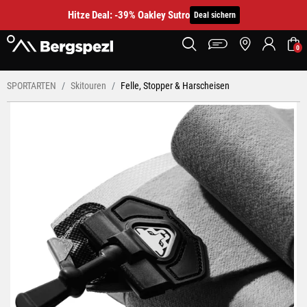
Hitze Deal: -39% Oakley Sutro
Deal sichern
0
SPORTARTEN
Skitouren
Felle, Stopper & Harscheisen