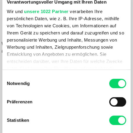
Verantwortungsvoller Umgang mit Ihren Daten
UNICO
Wir und
unsere 1022 Partner
verarbeiten Ihre
persönlichen Daten, wie z. B. Ihre IP-Adresse, mithilfe
209,99 €
von Technologien wie Cookies, um Informationen auf
Ihrem Gerät zu speichern und darauf zuzugreifen und so
IN DEN WARENKORB
personalisierte Werbung und Inhalte, Messungen von
Wähle eine Variante aus, um die Verfügbarkeit in unseren Filialen
Werbung und Inhalten, Zielgruppenforschung sowie
anzuzeigen
Entwicklung von Angeboten zu ermöglichen. Sie
entscheiden darüber, wer Ihre Daten für welche Zwecke
Du hast eine Frage?
nutzt. Sie können Ihre Einwilligung jederzeit über die
Wir rufen dich an und beraten dich gerne.
Cookie-Erklärung oder durch Klicken auf das Privacy
Einwilligungsauswahl
Trigger Symbol ändern oder widerrufen
Notwendig
BESCHREIBUNG
Wenn Sie es erlauben, würden wir auch gerne:
Präferenzen
Informationen über Ihre geografische Lage
Skitouren Fell mit hervorragenden Steig- und
erfassen, welche bis auf einige Meter genau sein
Gleiteigenschaften; von Pomoca® entwickelt.
können
Statistiken
Das DYNAFIT Radical 88 Skitourenfell verhindert nicht nur
Ihr Gerät durch aktives Scannen nach
lästige Stollenbildung, sondern sorgt auch für exzellente