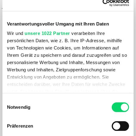
– oder –
IN FILIALE ABHOLEN
Verantwortungsvoller Umgang mit Ihren Daten
GRÖSSE VERFÜGBAR IN
Wir und
unsere 1022 Partner
verarbeiten Ihre
Bergspezl Puch
persönlichen Daten, wie z. B. Ihre IP-Adresse, mithilfe
Bergspezl Haid
von Technologien wie Cookies, um Informationen auf
Ihrem Gerät zu speichern und darauf zuzugreifen und so
Du hast eine Frage?
personalisierte Werbung und Inhalte, Messungen von
Wir rufen dich an und beraten dich gerne.
Werbung und Inhalten, Zielgruppenforschung sowie
Entwicklung von Angeboten zu ermöglichen. Sie
entscheiden darüber, wer Ihre Daten für welche Zwecke
BESCHREIBUNG
nutzt. Sie können Ihre Einwilligung jederzeit über die
Cookie-Erklärung oder durch Klicken auf das Privacy
Einwilligungsauswahl
Quickspray ist die beste Möglichkeit für spontanes
Trigger Symbol ändern oder widerrufen
Notwendig
Nachbeschichten am Vorabend der Tour. Da der quickspray
15 Minuten trocknen sollte, ist die Anwendung am Berg bei
Wenn Sie es erlauben, würden wir auch gerne:
Präferenzen
Wind und Wetter nicht ideal. Wir empfehlen dazu das
Informationen über Ihre geografische Lage
Quicktex. Quickspray gleichmässig über das Skifell sprühen