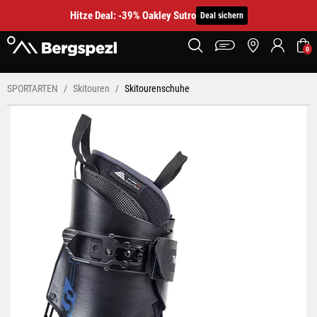
Hitze Deal: -39% Oakley Sutro
Deal sichern
0
SPORTARTEN
Skitouren
Skitourenschuhe