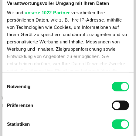
Verantwortungsvoller Umgang mit Ihren Daten
Fischer Herren Travers Ts
Wir und
unsere 1022 Partner
verarbeiten Ihre
Artikelnummer: 1156575
persönlichen Daten, wie z. B. Ihre IP-Adresse, mithilfe
von Technologien wie Cookies, um Informationen auf
Größe:
Ihrem Gerät zu speichern und darauf zuzugreifen und so
29.5
personalisierte Werbung und Inhalte, Messungen von
Werbung und Inhalten, Zielgruppenforschung sowie
Farbe:
Entwicklung von Angeboten zu ermöglichen. Sie
SCHWARZ
entscheiden darüber, wer Ihre Daten für welche Zwecke
nutzt. Sie können Ihre Einwilligung jederzeit über die
569,99 €
Cookie-Erklärung oder durch Klicken auf das Privacy
Einwilligungsauswahl
Trigger Symbol ändern oder widerrufen
Notwendig
IN DEN WARENKORB
Wähle eine Variante aus, um die Verfügbarkeit in unseren Filialen
Wenn Sie es erlauben, würden wir auch gerne:
anzuzeigen
Präferenzen
Informationen über Ihre geografische Lage
erfassen, welche bis auf einige Meter genau sein
Du hast eine Frage?
können
Statistiken
Wir rufen dich an und beraten dich gerne.
Ihr Gerät durch aktives Scannen nach