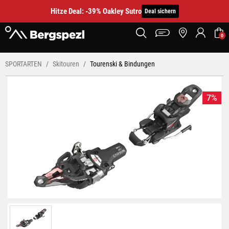
Hitze Deal: -39% Oakley Sutro
Deal sichern
0
SPORTARTEN
Skitouren
Tourenski & Bindungen
7%