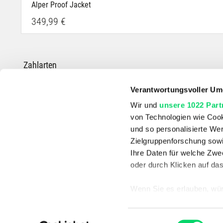
Alper Proof Jacket
349,99 €
Zahlarten
Verantwortungsvoller Um
Wir und
unsere 1022 Part
von Technologien wie Cook
*Die durchgestrichenen Preise entsprechen dem UVP des Herstellers.
und so personalisierte We
Zielgruppenforschung sowi
Ihre Daten für welche Zwec
oder durch Klicken auf da
Wenn Sie es erlauben, wür
Informationen über
können
Einwilligungsauswahl