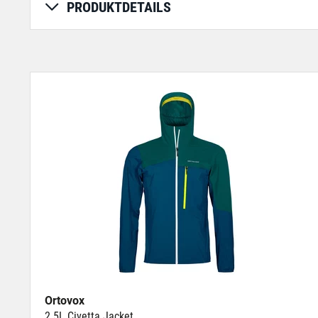
PRODUKTDETAILS
Ortovox
2.5L Civetta Jacket