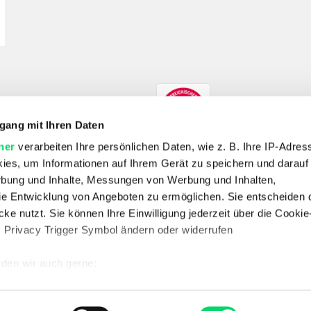
gang mit Ihren Daten
ner
verarbeiten Ihre persönlichen Daten, wie z. B. Ihre IP-Adress
ies, um Informationen auf Ihrem Gerät zu speichern und darauf
rbung und Inhalte, Messungen von Werbung und Inhalten,
e Entwicklung von Angeboten zu ermöglichen. Sie entscheiden 
SHOP
ke nutzt. Sie können Ihre Einwilligung jederzeit über die Cookie
E-Bikes
Fahrrad
Outdoor
Skitouren
Wandern
s Privacy Trigger Symbol ändern oder widerrufen
UNTERNEHMEN
Unternehmen
Jobs
Standorte
Kontakt
Vertrag widerrufen
den wir auch gerne:
 Ihre geografische Lage erfassen, welche bis auf einige Meter g
SERVICE & RECHTLICHES
FAQ
Datenschutz
AGB
Batterieentsorgung
Impressum
Newsletter