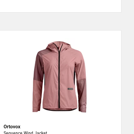
Ortovox
Sequence Wind Jacket