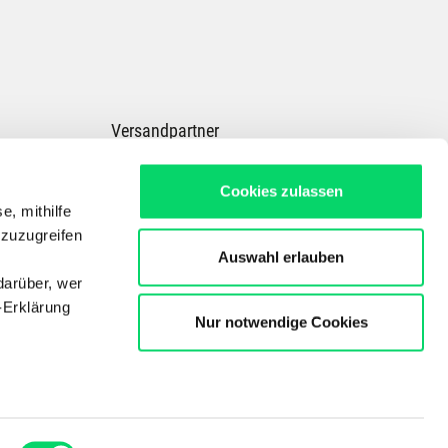
Versandpartner
Cookies zulassen
e, mithilfe
 zuzugreifen
Auswahl erlauben
darüber, wer
-Erklärung
Nur notwendige Cookies
Dein Experte für E-Bikes, Outdoor, Radsport, Skitouren & Wandern in ganz
Österreich
Copyright © Der Bergspezl Handelsges. m. b. H.
enau sein