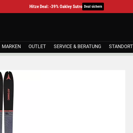
Hitze Deal: -39% Oakley Sutro
Deal sichern
MARKEN
OUTLET
SERVICE & BERATUNG
STANDORT