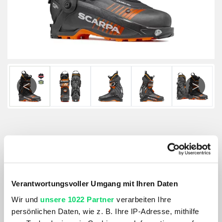
Previous
Next
Scarpa Herren F1 LT
Größe:
GRÖSSE VARIANTE WÄHLEN
Verantwortungsvoller Umgang mit Ihren Daten
Wir und
unsere 1022 Partner
verarbeiten Ihre
Farbe:
persönlichen Daten, wie z. B. Ihre IP-Adresse, mithilfe
CARBON-ORANGE