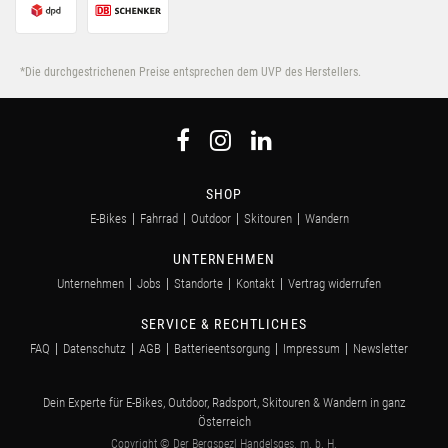
*Die durchgestrichenen Preise entsprechen dem UVP des Herstellers.
SHOP
E-Bikes
Fahrrad
Outdoor
Skitouren
Wandern
UNTERNEHMEN
Unternehmen
Jobs
Standorte
Kontakt
Vertrag widerrufen
SERVICE & RECHTLICHES
FAQ
Datenschutz
AGB
Batterieentsorgung
Impressum
Newsletter
Dein Experte für E-Bikes, Outdoor, Radsport, Skitouren & Wandern in ganz
Österreich
Copyright © Der Bergspezl Handelsges. m. b. H.