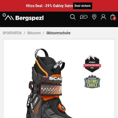
Hitze Deal: -39% Oakley Sutro
Deal sichern
0
SPORTARTEN
Skitouren
Skitourenschuhe