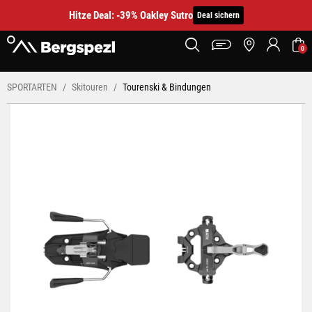
Hitze Deal: -39% Oakley Sutro
Deal sichern
0
SPORTARTEN
Skitouren
Tourenski & Bindungen