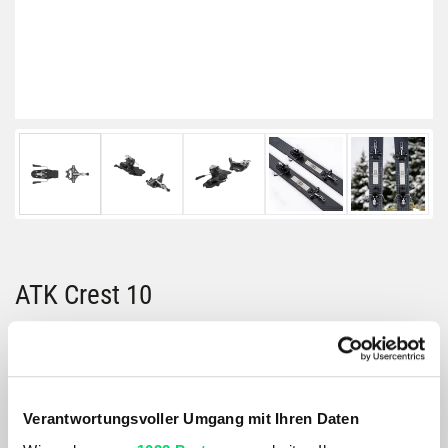
ATK Crest 10
Größe:
GRÖSSE VARIANTE WÄHLEN
Farbe:
Verantwortungsvoller Umgang mit Ihren Daten
FARBE VARIANTE WÄHLEN