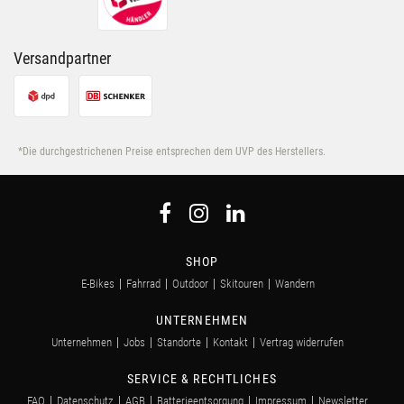
Nutzung der Dienste gesammelt haben.
Versandpartner
*Die durchgestrichenen Preise entsprechen dem UVP des Herstellers.
SHOP
E-Bikes
Fahrrad
Outdoor
Skitouren
Wandern
UNTERNEHMEN
Unternehmen
Jobs
Standorte
Kontakt
Vertrag widerrufen
SERVICE & RECHTLICHES
FAQ
Datenschutz
AGB
Batterieentsorgung
Impressum
Newsletter