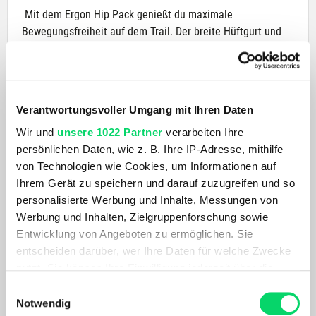
Mit dem Ergon Hip Pack genießt du maximale
Bewegungsfreiheit auf dem Trail. Der breite Hüftgurt und
das clevere Kompressionssystem sorgen für festen Sitz,
während 3 Liter Stauraum dein Equipment sicher
verstauen. Ideal für Enduro, MTB und Gravel.
Verantwortungsvoller Umgang mit Ihren Daten
PRODUKTDETAILS
Wir und
unsere 1022 Partner
verarbeiten Ihre
persönlichen Daten, wie z. B. Ihre IP-Adresse, mithilfe
AKTUELL BELIEBT
von Technologien wie Cookies, um Informationen auf
Ihrem Gerät zu speichern und darauf zuzugreifen und so
personalisierte Werbung und Inhalte, Messungen von
Werbung und Inhalten, Zielgruppenforschung sowie
Entwicklung von Angeboten zu ermöglichen. Sie
entscheiden darüber, wer Ihre Daten für welche Zwecke
nutzt. Sie können Ihre Einwilligung jederzeit über die
Cookie-Erklärung oder durch Klicken auf das Privacy
Einwilligungsauswahl
Trigger Symbol ändern oder widerrufen
Notwendig