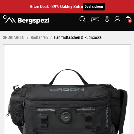
Hitze Deal: -39% Oakley Sutro
Deal sichern
0
SPORTARTEN
Radfahren
Fahrradtaschen & Rucksäcke