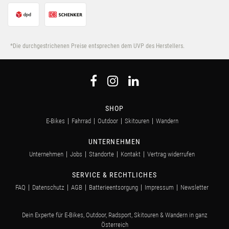
*Die durchgestrichenen Preise entsprechen dem UVP des Herstellers.
SHOP
E-Bikes
Fahrrad
Outdoor
Skitouren
Wandern
UNTERNEHMEN
Unternehmen
Jobs
Standorte
Kontakt
Vertrag widerrufen
SERVICE & RECHTLICHES
FAQ
Datenschutz
AGB
Batterieentsorgung
Impressum
Newsletter
Dein Experte für E-Bikes, Outdoor, Radsport, Skitouren & Wandern in ganz
Österreich