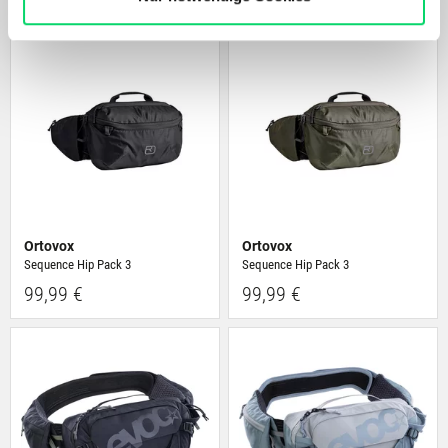
anbieten zu können und die Zugriffe auf unsere Website
zu analysieren. Außerdem geben wir Informationen zu
Deiner Verwendung unserer Website an unsere Partner
für soziale Medien, Werbung und Analysen weiter.
Unsere Partner führen diese Informationen
möglicherweise mit weiteren Daten zusammen, die Du
ihnen bereitgestellt hast oder die sie im Rahmen Deiner
Nutzung der Dienste gesammelt haben.
Ortovox
Ortovox
Sequence Hip Pack 3
Sequence Hip Pack 3
99,99 €
99,99 €