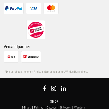
Versandpartner
*Die durchgestrichenen Preise entsprechen dem UVP des Herstellers.
SHOP
E-Bikes
Fahrrad
Outdoor
Skitouren
Wandern