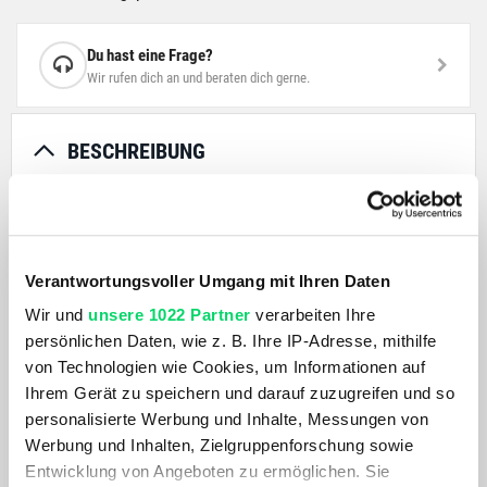
Du hast eine Frage?
Wir rufen dich an und beraten dich gerne.
BESCHREIBUNG
Der STAGE 18 ist ein vielseitiger, technischer
Tagesrucksack. Kennzeichen der Serie ist das BRACE LINK
durch das sich die Schulterbreite des Trägers individuell
Verantwortungsvoller Umgang mit Ihren Daten
anpasst. Die Nummer eins für alle, die in Sachen
Wir und
unsere 1022 Partner
verarbeiten Ihre
Tragekomfort und Rückenbelüftung keine Kompromisse
persönlichen Daten, wie z. B. Ihre IP-Adresse, mithilfe
eingehen.
von Technologien wie Cookies, um Informationen auf
Ihrem Gerät zu speichern und darauf zuzugreifen und so
PRODUKTDETAILS
personalisierte Werbung und Inhalte, Messungen von
Werbung und Inhalten, Zielgruppenforschung sowie
AKTUELL BELIEBT
Entwicklung von Angeboten zu ermöglichen. Sie