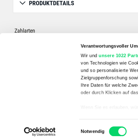
PRODUKTDETAILS
Zahlarten
Verantwortungsvoller Um
Wir und
unsere 1022 Part
von Technologien wie Cook
*Die durchgestrichenen Preise entsprechen dem UVP des Herstellers.
und so personalisierte We
Zielgruppenforschung sowi
Ihre Daten für welche Zwec
oder durch Klicken auf da
Wenn Sie es erlauben, wür
Informationen über
können
Einwilligungsauswahl
Ihr Gerät durch ak
Notwendig