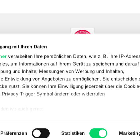
gang mit Ihren Daten
ner
verarbeiten Ihre persönlichen Daten, wie z. B. Ihre IP-Adress
ies, um Informationen auf Ihrem Gerät zu speichern und darauf
rbung und Inhalte, Messungen von Werbung und Inhalten,
e Entwicklung von Angeboten zu ermöglichen. Sie entscheiden 
SHOP
ke nutzt. Sie können Ihre Einwilligung jederzeit über die Cookie
E-Bikes
Fahrrad
Outdoor
Skitouren
Wandern
s Privacy Trigger Symbol ändern oder widerrufen
UNTERNEHMEN
Unternehmen
Jobs
Standorte
Kontakt
Vertrag widerrufen
den wir auch gerne:
 Ihre geografische Lage erfassen, welche bis auf einige Meter g
SERVICE & RECHTLICHES
FAQ
Datenschutz
AGB
Batterieentsorgung
Impressum
Newsletter
tives Scannen nach bestimmten Merkmalen (Fingerprinting) identi
Präferenzen
Statistiken
Marketin