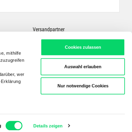
Versandpartner
Cookies zulassen
e, mithilfe
 zuzugreifen
Auswahl erlauben
darüber, wer
-Erklärung
Nur notwendige Cookies
Dein Experte für E-Bikes, Outdoor, Radsport, Skitouren & Wandern in ganz
Österreich
Copyright © Der Bergspezl Handelsges. m. b. H.
enau sein
fizieren
g
Details zeigen