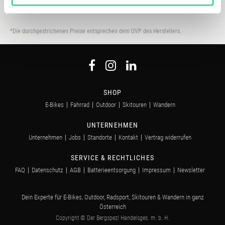
anbieten zu können und die Zugriffe auf unsere Website
zu analysieren. Außerdem geben wir Informationen zu
Deiner Verwendung unserer Website an unsere Partner
*Die durchgestrichenen Preise entsprechen dem UVP des Herstellers.
für soziale Medien, Werbung und Analysen weiter.
Unsere Partner führen diese Informationen
möglicherweise mit weiteren Daten zusammen, die Du
ihnen bereitgestellt hast oder die sie im Rahmen Deiner
Nutzung der Dienste gesammelt haben.
SHOP
E-Bikes
Fahrrad
Outdoor
Skitouren
Wandern
UNTERNEHMEN
Unternehmen
Jobs
Standorte
Kontakt
Vertrag widerrufen
SERVICE & RECHTLICHES
FAQ
Datenschutz
AGB
Batterieentsorgung
Impressum
Newsletter
Dein Experte für E-Bikes, Outdoor, Radsport, Skitouren & Wandern in ganz
Österreich
Copyright © Der Bergspezl Handelsges. m. b. H.