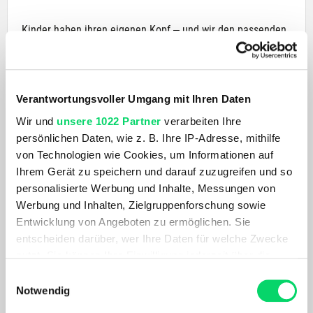
Kinder haben ihren eigenen Kopf ‒ und wir den passenden
Helm.
Die Formen und Proportionen von Kinder- und
Erwachsenenköpfen sind unterschiedlich. Daher haben wir
den KIDS Helm an die Bedürfnisse von Kindern angepasst.
Verantwortungsvoller Umgang mit Ihren Daten
Wir und
unsere 1022 Partner
verarbeiten Ihre
Das bedeutet eine besonders tief gezogene Helmschale
persönlichen Daten, wie z. B. Ihre IP-Adresse, mithilfe
zum Schutz von Stirn, Schläfen und Hinterkopf, einfach zu
von Technologien wie Cookies, um Informationen auf
bedienender Magnetverschluss, optimale Belüftung sowie
Ihrem Gerät zu speichern und darauf zuzugreifen und so
Größen-Feinanpassung mittels herausnehmbarer Polster
personalisierte Werbung und Inhalte, Messungen von
und Drehverschluss. Ein einzigartiges Sicherheitsmerkmal
Werbung und Inhalten, Zielgruppenforschung sowie
ist das flexible Visier, das als zusätzlicher Aufprallschutz
Entwicklung von Angeboten zu ermöglichen. Sie
dient!
entscheiden darüber, wer Ihre Daten für welche Zwecke
nutzt. Sie können Ihre Einwilligung jederzeit über die
Der woom KIDS Helm erfüllt die europäischen
Cookie-Erklärung oder durch Klicken auf das Privacy
Einwilligungsauswahl
Sicherheitsnormen gemäß EN 1078:2012/A1:2012 (Helme
Trigger Symbol ändern oder widerrufen
Notwendig
für Radfahrer und für Benutzer von Skateboards und