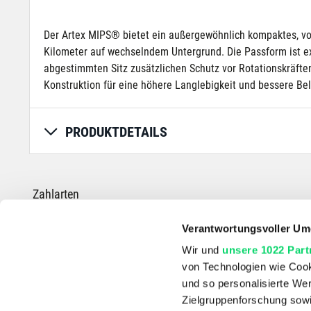
Der Artex MIPS® bietet ein außergewöhnlich kompaktes, von
Kilometer auf wechselndem Untergrund. Die Passform ist e
abgestimmten Sitz zusätzlichen Schutz vor Rotationskräften
Konstruktion für eine höhere Langlebigkeit und bessere Bel
PRODUKTDETAILS
Zahlarten
Verantwortungsvoller Um
Wir und
unsere 1022 Part
von Technologien wie Cook
*Die durchgestrichenen Preise entsprechen dem UVP des Herstellers.
und so personalisierte We
Zielgruppenforschung sowi