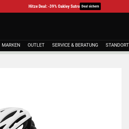
Hitze Deal: -39% Oakley Sutro
Deal sichern
MARKEN
OUTLET
SERVICE & BERATUNG
STANDORT