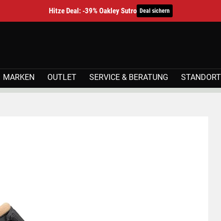
Hitze Deal: -39% Oakley Sutro
Deal sichern
MARKEN
OUTLET
SERVICE & BERATUNG
STANDORT