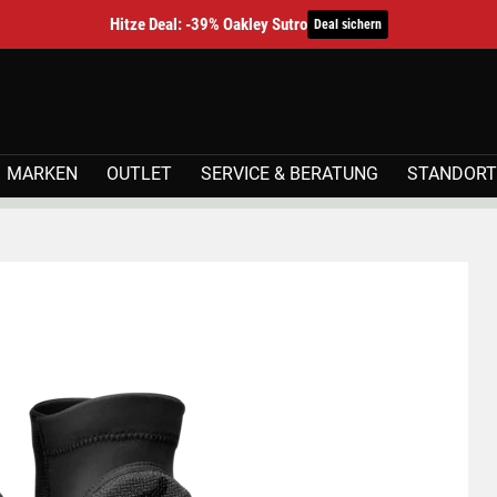
Hitze Deal: -39% Oakley Sutro
Deal sichern
MARKEN
OUTLET
SERVICE & BERATUNG
STANDORT