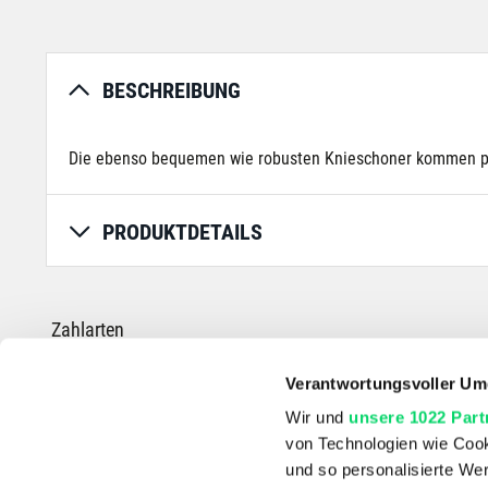
BESCHREIBUNG
Die ebenso bequemen wie robusten Knieschoner kommen paa
PRODUKTDETAILS
Zahlarten
Verantwortungsvoller Um
Wir und
unsere 1022 Part
von Technologien wie Cook
*Die durchgestrichenen Preise entsprechen dem UVP des Herstellers.
und so personalisierte We