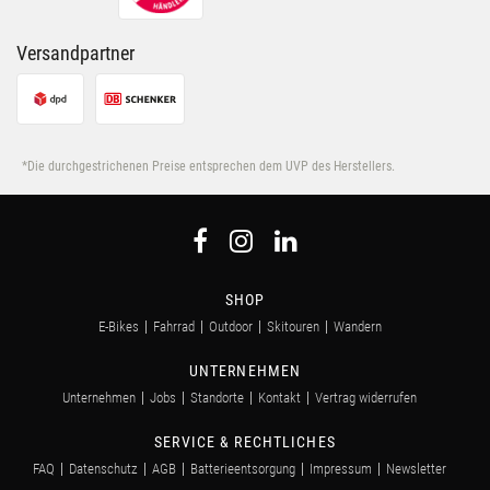
Versandpartner
*Die durchgestrichenen Preise entsprechen dem UVP des Herstellers.
SHOP
E-Bikes
Fahrrad
Outdoor
Skitouren
Wandern
UNTERNEHMEN
Unternehmen
Jobs
Standorte
Kontakt
Vertrag widerrufen
SERVICE & RECHTLICHES
FAQ
Datenschutz
AGB
Batterieentsorgung
Impressum
Newsletter