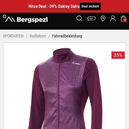
Hitze Deal: -39% Oakley Sutro
Deal sichern
0
SPORTARTEN
Radfahren
Fahrradbekleidung
25%