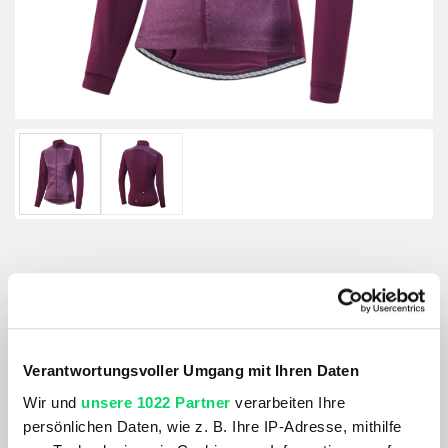
Löffler Damen Bike Light Hybridjacket
Größe:
GRÖSSE VARIANTE WÄHLEN
Verantwortungsvoller Umgang mit Ihren Daten
Wir und
unsere 1022 Partner
verarbeiten Ihre
Farbe:
persönlichen Daten, wie z. B. Ihre IP-Adresse, mithilfe
AMETHYST