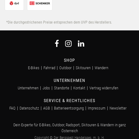
*Die durchgestrichenen Preise entsprechen dem UVP des Herstellers.
SHOP
E-Bikes
Fahrrad
Outdoor
Skitouren
Wandern
UNTERNEHMEN
Unternehmen
Jobs
Standorte
Kontakt
Vertrag widerrufen
SERVICE & RECHTLICHES
FAQ
Datenschutz
AGB
Batterieentsorgung
Impressum
Newsletter
Dein Experte für E-Bikes, Outdoor, Radsport, Skitouren & Wandern in ganz
Österreich
Copyright © Der Bergspezl Handelsges. m. b. H.