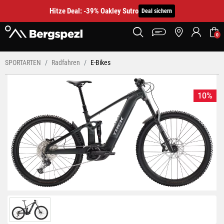
Hitze Deal: -39% Oakley Sutro
Deal sichern
0
SPORTARTEN
Radfahren
E-Bikes
10%