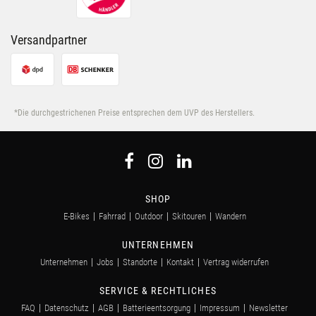
Versandpartner
*Die durchgestrichenen Preise entsprechen dem UVP des Herstellers.
SHOP
E-Bikes
Fahrrad
Outdoor
Skitouren
Wandern
UNTERNEHMEN
Unternehmen
Jobs
Standorte
Kontakt
Vertrag widerrufen
SERVICE & RECHTLICHES
FAQ
Datenschutz
AGB
Batterieentsorgung
Impressum
Newsletter