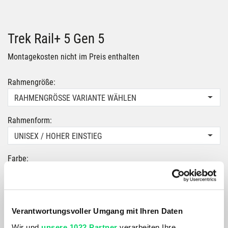
Trek Rail+ 5 Gen 5
Montagekosten nicht im Preis enthalten
Rahmengröße:
RAHMENGRÖSSE VARIANTE WÄHLEN
Rahmenform:
UNISEX / HOHER EINSTIEG
Farbe:
LITHIUM-GREY
4.999,00 €
ab
4.499,00 €
Verantwortungsvoller Umgang mit Ihren Daten
Wir und
unsere 1022 Partner
verarbeiten Ihre