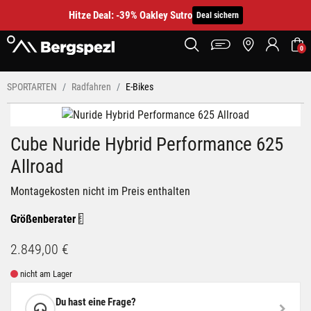
Hitze Deal: -39% Oakley Sutro
Deal sichern
0
SPORTARTEN
Radfahren
E-Bikes
Cube Nuride Hybrid Performance 625
Allroad
Montagekosten nicht im Preis enthalten
Größenberater
2.849,00 €
nicht am Lager
Du hast eine Frage?